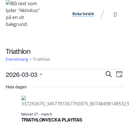
Boka besök
Triathlon
Evenemang
Triathlon
Ev
Evene
2026-03-03
Sök
Dag
vyn
Välj
Search
Hela dagen
datum.
and
Views
Navigat
februari 27
-
mars 6
TRIATHLONVECKA PLAYITAS