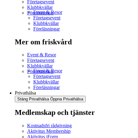
Företagsevent
Klubbkvällar
Event & Resor
Föreläsningar
Företagsevent
Klubbkvällar
Föreläsningar
Mer om friskvård
Event & Resor
Företagsevent
Klubbkvällar
Event & Resor
Föreläsningar
Företagsevent
Klubbkvällar
Föreläsningar
Privathälsa
Stäng Privathälsa
Öppna Privathälsa
Medlemskap och tjänster
Kostnadsfri rådgivning
Aktivitus Membership
Aktivitus iForm