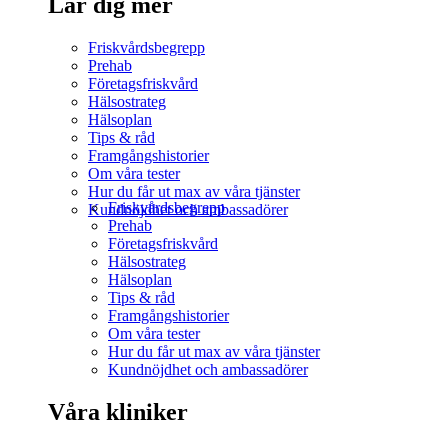
Lär dig mer
Friskvårdsbegrepp
Prehab
Företagsfriskvård
Hälsostrateg
Hälsoplan
Tips & råd
Framgångshistorier
Om våra tester
Hur du får ut max av våra tjänster
Friskvårdsbegrepp
Kundnöjdhet och ambassadörer
Prehab
Företagsfriskvård
Hälsostrateg
Hälsoplan
Tips & råd
Framgångshistorier
Om våra tester
Hur du får ut max av våra tjänster
Kundnöjdhet och ambassadörer
Våra kliniker