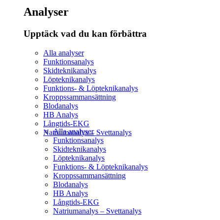
Analyser
Upptäck vad du kan förbättra​
Alla analyser
Funktionsanalys
Skidteknikanalys
Löpteknikanalys
Funktions- & Löpteknikanalys
Kroppssammansättning
Blodanalys
HB Analys
Långtids-EKG
Alla analyser
Natriumanalys – Svettanalys
Funktionsanalys
Skidteknikanalys
Löpteknikanalys
Funktions- & Löpteknikanalys
Kroppssammansättning
Blodanalys
HB Analys
Långtids-EKG
Natriumanalys – Svettanalys