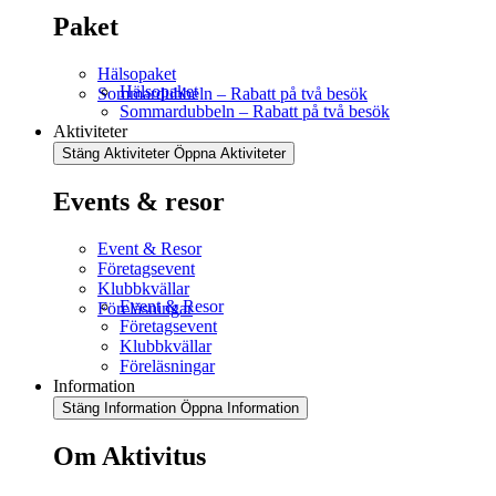
Paket
Hälsopaket
Hälsopaket
Sommardubbeln – Rabatt på två besök
Sommardubbeln – Rabatt på två besök
Aktiviteter
Stäng Aktiviteter
Öppna Aktiviteter
Events & resor
Event & Resor
Företagsevent
Klubbkvällar
Event & Resor
Föreläsningar
Företagsevent
Klubbkvällar
Föreläsningar
Information
Stäng Information
Öppna Information
Om Aktivitus