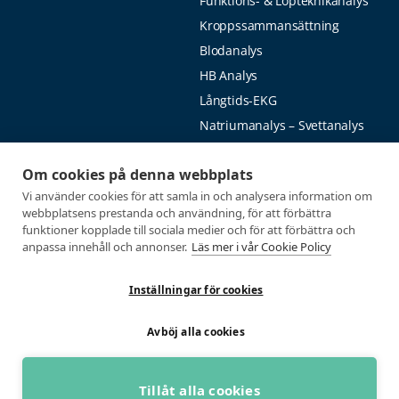
Funktions- & Löpteknikanalys
Kroppssammansättning
Blodanalys
HB Analys
Långtids-EKG
Natriumanalys – Svettanalys
Fysiologiska tester
Medlemmar
Om cookies på denna webbplats
Vi använder cookies för att samla in och analysera information om
Alla tester
Mina sidor
webbplatsens prestanda och användning, för att förbättra
Tröskeltest cykel
Vanliga frågor
funktioner kopplade till sociala medier och för att förbättra och
anpassa innehåll och annonser.
Läs mer i vår Cookie Policy
Tröskeltest löpning
AUTOGIRO
Tröskeltest skidor
© 2026
Inställningar för cookies
Tröskeltest triathlon (cykel +
Integritetspolicy
löpning)
Avböj alla cookies
Tröskeltest + VO2max
Tröskeltest Duo
VO2max-test
Tillåt alla cookies