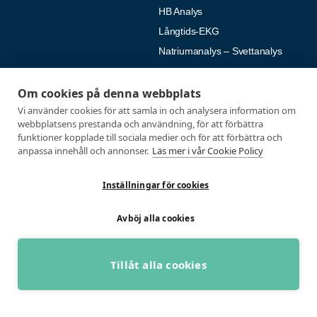
HB Analys
Långtids-EKG
Natriumanalys – Svettanalys
Fysiologiska tester
Medlemmar
Om cookies på denna webbplats
Alla tester
Mina sidor
Vi använder cookies för att samla in och analysera information om
webbplatsens prestanda och användning, för att förbättra
Tröskeltest cykel
Vanliga frågor
funktioner kopplade till sociala medier och för att förbättra och
Tröskeltest löpning
AUTOGIRO
anpassa innehåll och annonser.
Läs mer i vår Cookie Policy
Tröskeltest skidor
© 2026
Inställningar för cookies
Tröskeltest triathlon (cykel +
Integritetspolicy
löpning)
Avböj alla cookies
Tröskeltest + VO2max
Tröskeltest Duo
VO2max-test
Tillåt alla cookies
Wingate-test
BOKA GRATIS RÅDGIVNING