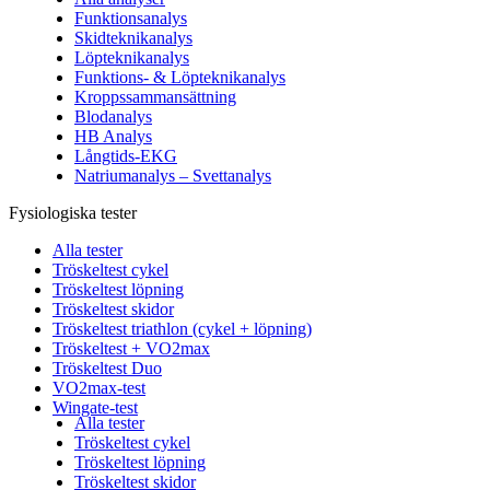
Funktionsanalys
Skidteknikanalys
Löpteknikanalys
Funktions- & Löpteknikanalys
Kroppssammansättning
Blodanalys
HB Analys
Långtids-EKG
Natriumanalys – Svettanalys
Fysiologiska tester
Alla tester
Tröskeltest cykel
Tröskeltest löpning
Tröskeltest skidor
Tröskeltest triathlon (cykel + löpning)
Tröskeltest + VO2max
Tröskeltest Duo
VO2max-test
Wingate-test
Alla tester
Tröskeltest cykel
Tröskeltest löpning
Tröskeltest skidor