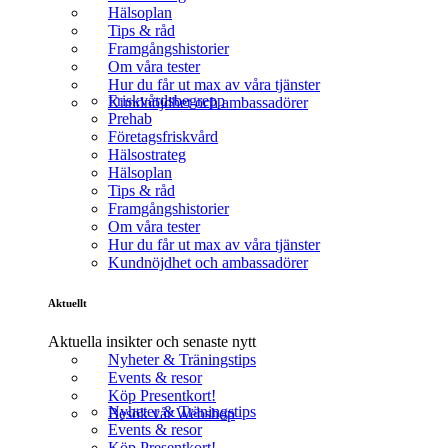
Hälsoplan
Tips & råd
Framgångshistorier
Om våra tester
Hur du får ut max av våra tjänster
Friskvårdsbegrepp
Kundnöjdhet och ambassadörer
Prehab
Företagsfriskvård
Hälsostrateg
Hälsoplan
Tips & råd
Framgångshistorier
Om våra tester
Hur du får ut max av våra tjänster
Kundnöjdhet och ambassadörer
Aktuellt
Aktuella insikter och senaste nytt
Nyheter & Träningstips
Events & resor
Köp Presentkort!
Nyheter & Träningstips
Besök vår Webshop
Events & resor
Köp Presentkort!