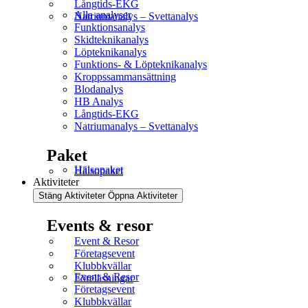
Långtids-EKG
Alla analyser
Natriumanalys – Svettanalys
Funktionsanalys
Skidteknikanalys
Löpteknikanalys
Funktions- & Löpteknikanalys
Kroppssammansättning
Blodanalys
HB Analys
Långtids-EKG
Natriumanalys – Svettanalys
Paket
Hälsopaket
Hälsopaket
Aktiviteter
Stäng Aktiviteter
Öppna Aktiviteter
Events & resor
Event & Resor
Företagsevent
Klubbkvällar
Event & Resor
Föreläsningar
Företagsevent
Klubbkvällar