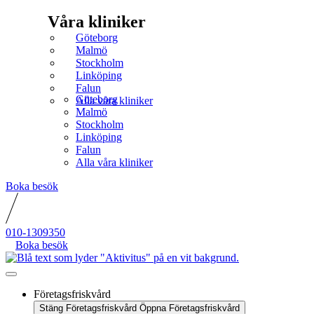
Våra kliniker
Göteborg
Malmö
Stockholm
Linköping
Falun
Göteborg
Alla våra kliniker
Malmö
Stockholm
Linköping
Falun
Alla våra kliniker
Boka besök
010-1309350
Boka besök
Företagsfriskvård
Stäng Företagsfriskvård
Öppna Företagsfriskvård