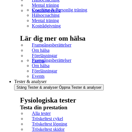
Mental träning
Coaching & Personlig träning
Kostrådgivning
Hälsocoaching
Mental träning
Kostrådgivning
Lär dig mer om hälsa
Framgångsberättelser
Om hälsa
Föreläsningar
Framgångsberättelser
Events
Om hälsa
Föreläsningar
Events
Tester & analyser
Stäng Tester & analyser
Öppna Tester & analyser
Fysiologiska tester
Testa din prestation
Alla tester
Tröskeltest cykel
Tröskeltest löpning
Tröskeltest skidor