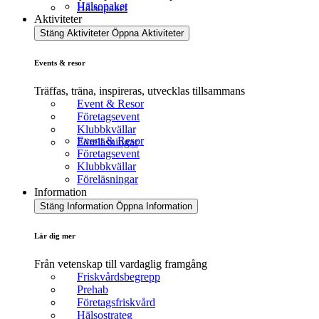
Hälsopaket
Hälsopaket
Aktiviteter
Stäng Aktiviteter
Öppna Aktiviteter
Events & resor
Träffas, träna, inspireras, utvecklas tillsammans
Event & Resor
Företagsevent
Klubbkvällar
Event & Resor
Föreläsningar
Företagsevent
Klubbkvällar
Föreläsningar
Information
Stäng Information
Öppna Information
Lär dig mer
Från vetenskap till vardaglig framgång
Friskvårdsbegrepp
Prehab
Företagsfriskvård
Hälsostrateg