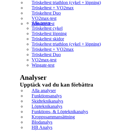
Tröskeltest triathlon (cykel + löpning)
Tröskeltest + VO2max
Tröskeltest Duo
VO2max-test
Alla tester
Wingate-test
Tröskeltest cykel
Tröskeltest löpning
Tröskeltest skidor
Tröskeltest triathlon (cykel + löpning)
Tröskeltest + VO2max
Tröskeltest Duo
VO2max-test
Wingate-test
Analyser
Upptäck vad du kan förbättra​
Alla analyser
Funktionsanalys
Skidteknikanalys
Löpteknikanalys
Funktions- & Löpteknikanalys
Kroppssammansättning
Blodanalys
HB Analys