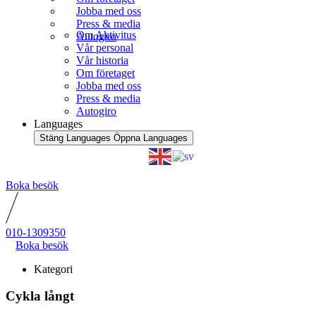
Jobba med oss
Press & media
Om Aktivitus
Autogiro
Vår personal
Vår historia
Om företaget
Jobba med oss
Press & media
Autogiro
Languages
Stäng Languages
Öppna Languages
Boka besök
010-1309350
Boka besök
Kategori
Cykla långt