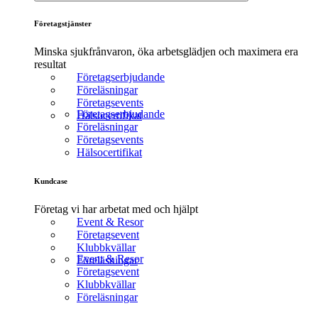
Företagstjänster
Minska sjukfrånvaron, öka arbetsglädjen och maximera era
resultat
Företagserbjudande
Föreläsningar
Företagsevents
Företagserbjudande
Hälsocertifikat
Föreläsningar
Företagsevents
Hälsocertifikat
Kundcase
Företag vi har arbetat med och hjälpt
Event & Resor
Företagsevent
Klubbkvällar
Event & Resor
Föreläsningar
Företagsevent
Klubbkvällar
Föreläsningar