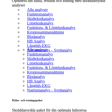
Optimera din hälsa, resultat och träning med skräddarsydda
analyser
Alla analyser
Funktionsanalys
Skidteknikanalys
Löpteknikanalys
Funktions- & Löpteknikanalys
Kroppssammansättning
Blodanalys
HB Analys
Långtids-EKG
Alla analyser
Natriumanalys – Svettanalys
Funktionsanalys
Skidteknikanalys
Löpteknikanalys
Funktions- & Löpteknikanalys
Kroppssammansättning
Blodanalys
HB Analys
Långtids-EKG
Natriumanalys – Svettanalys
Hälso- och träningspaket
Skräddarsydda paket för din optimala hälsoresa