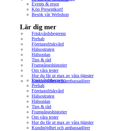
Events & resor
Köp Presentkort!
Besök vår Webshop
Lär dig mer
Friskvårdsbegrepp
Prehab
Företagsfriskvård
Hälsostrateg
Hälsoplan
Tips & råd
Framgångshistorier
Om våra tester
Hur du får ut max av våra tjänster
Friskvårdsbegrepp
Kundnöjdhet och ambassadörer
Prehab
Företagsfriskvård
Hälsostrateg
Hälsoplan
Tips & råd
Framgångshistorier
Om våra tester
Hur du får ut max av våra tjänster
Kundnöjdhet och ambassadörer