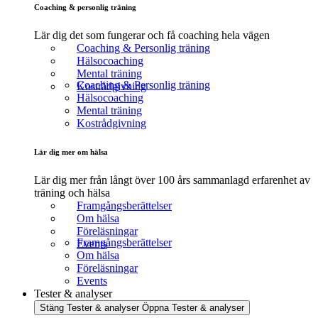
Coaching & personlig träning
Lär dig det som fungerar och få coaching hela vägen
Coaching & Personlig träning
Hälsocoaching
Mental träning
Coaching & Personlig träning
Kostrådgivning
Hälsocoaching
Mental träning
Kostrådgivning
Lär dig mer om hälsa
Lär dig mer från långt över 100 års sammanlagd erfarenhet av
träning och hälsa
Framgångsberättelser
Om hälsa
Föreläsningar
Framgångsberättelser
Events
Om hälsa
Föreläsningar
Events
Tester & analyser
Stäng Tester & analyser
Öppna Tester & analyser