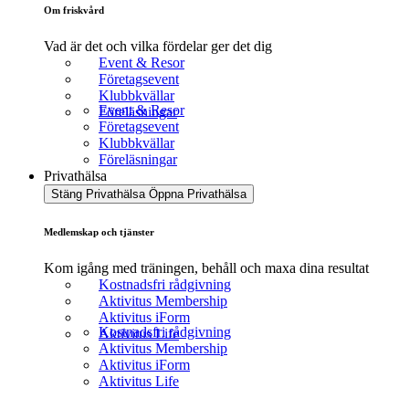
Om friskvård
Vad är det och vilka fördelar ger det dig
Event & Resor
Företagsevent
Klubbkvällar
Event & Resor
Föreläsningar
Företagsevent
Klubbkvällar
Föreläsningar
Privathälsa
Stäng Privathälsa
Öppna Privathälsa
Medlemskap och tjänster
Kom igång med träningen, behåll och maxa dina resultat
Kostnadsfri rådgivning
Aktivitus Membership
Aktivitus iForm
Kostnadsfri rådgivning
Aktivitus Life
Aktivitus Membership
Aktivitus iForm
Aktivitus Life