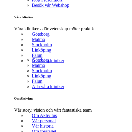
Besök vår Webshop
Våra kliniker
Våra kliniker - där vetenskap möter praktik
Göteborg
Malmö
Stockholm
Linköping
Falun
Göteborg
Alla våra kliniker
Malmö
Stockholm
Linköping
Falun
Alla våra kliniker
Om Aktivitus
Vår story, vision och vårt fantastiska team
Om Aktivitus
Vår personal
Vår historia
Om företaget