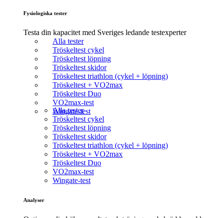
Fysiologiska tester
Testa din kapacitet med Sveriges ledande testexperter
Alla tester
Tröskeltest cykel
Tröskeltest löpning
Tröskeltest skidor
Tröskeltest triathlon (cykel + löpning)
Tröskeltest + VO2max
Tröskeltest Duo
VO2max-test
Alla tester
Wingate-test
Tröskeltest cykel
Tröskeltest löpning
Tröskeltest skidor
Tröskeltest triathlon (cykel + löpning)
Tröskeltest + VO2max
Tröskeltest Duo
VO2max-test
Wingate-test
Analyser