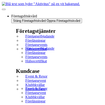
Företagsfriskvård
Stäng Företagsfriskvård
Öppna Företagsfriskvård
Företagstjänster
Företagserbjudande
Föreläsningar
Företagsevents
Företagserbjudande
Hälsocertifikat
Föreläsningar
Företagsevents
Hälsocertifikat
Kundcase
Event & Resor
Företagsevent
Klubbkvällar
Event & Resor
Föreläsningar
Företagsevent
Klubbkvällar
Föreläsningar