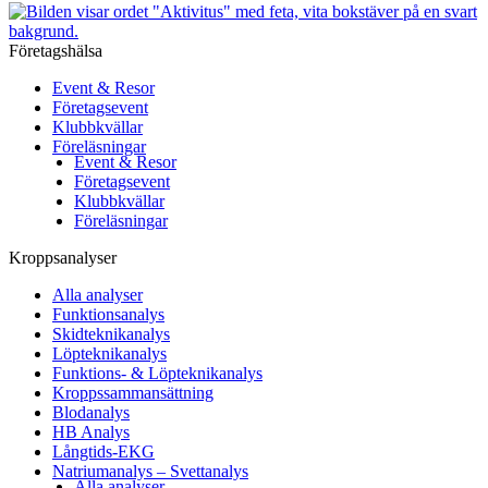
Företagshälsa
Event & Resor
Företagsevent
Klubbkvällar
Föreläsningar
Event & Resor
Företagsevent
Klubbkvällar
Föreläsningar
Kroppsanalyser
Alla analyser
Funktionsanalys
Skidteknikanalys
Löpteknikanalys
Funktions- & Löpteknikanalys
Kroppssammansättning
Blodanalys
HB Analys
Långtids-EKG
Natriumanalys – Svettanalys
Alla analyser