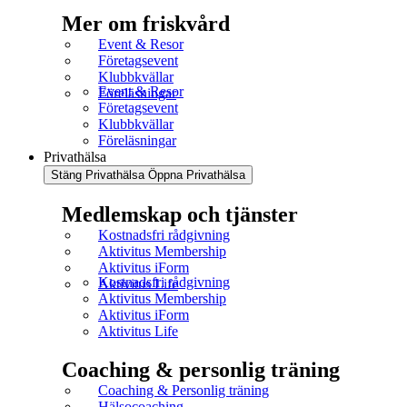
Mer om friskvård
Event & Resor
Företagsevent
Klubbkvällar
Event & Resor
Föreläsningar
Företagsevent
Klubbkvällar
Föreläsningar
Privathälsa
Stäng Privathälsa
Öppna Privathälsa
Medlemskap och tjänster
Kostnadsfri rådgivning
Aktivitus Membership
Aktivitus iForm
Kostnadsfri rådgivning
Aktivitus Life
Aktivitus Membership
Aktivitus iForm
Aktivitus Life
Coaching & personlig träning
Coaching & Personlig träning
Hälsocoaching