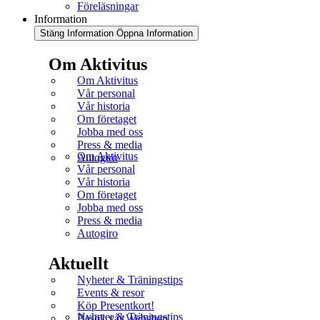
Föreläsningar
Information
Stäng Information
Öppna Information
Om Aktivitus
Om Aktivitus
Vår personal
Vår historia
Om företaget
Jobba med oss
Press & media
Om Aktivitus
Autogiro
Vår personal
Vår historia
Om företaget
Jobba med oss
Press & media
Autogiro
Aktuellt
Nyheter & Träningstips
Events & resor
Köp Presentkort!
Nyheter & Träningstips
Besök vår Webshop