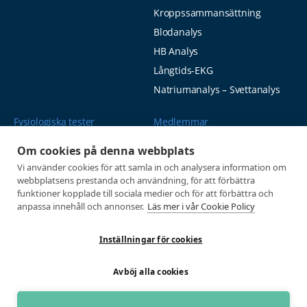
Kroppssammansättning
Blodanalys
HB Analys
Långtids-EKG
Natriumanalys – Svettanalys
Fysiologiska tester
Medlemmar
Alla tester
Mina sidor
Om cookies på denna webbplats
Tröskeltest cykel
Vanliga frågor
Vi använder cookies för att samla in och analysera information om
webbplatsens prestanda och användning, för att förbättra
Tröskeltest löpning
AUTOGIRO
funktioner kopplade till sociala medier och för att förbättra och
Tröskeltest skidor
© 2026
anpassa innehåll och annonser.
Läs mer i vår Cookie Policy
Tröskeltest triathlon (cykel +
Integritetspolicy
löpning)
Inställningar för cookies
Tröskeltest + VO2max
Avböj alla cookies
Tröskeltest Duo
VO2max-test