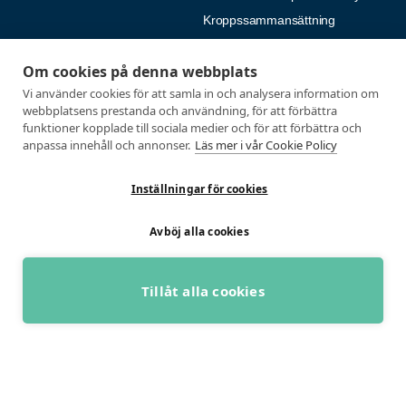
Kroppssammansättning
Blodanalys
Om cookies på denna webbplats
HB Analys
Vi använder cookies för att samla in och analysera information om
Långtids-EKG
webbplatsens prestanda och användning, för att förbättra
Natriumanalys – Svettanalys
funktioner kopplade till sociala medier och för att förbättra och
anpassa innehåll och annonser.
Läs mer i vår Cookie Policy
Fysiologiska tester
Medlemmar
Inställningar för cookies
Alla tester
Mina sidor
Tröskeltest cykel
Vanliga frågor
Avböj alla cookies
Tröskeltest löpning
AUTOGIRO
Tröskeltest skidor
© 2026
Tillåt alla cookies
Tröskeltest triathlon (cykel +
Integritetspolicy
löpning)
BOKA GRATIS RÅDGIVNING
Tröskeltest + VO2max
Tröskeltest Duo
VO2max-test