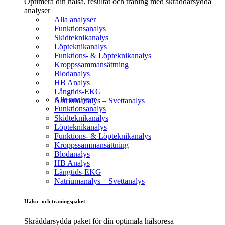
Optimera din hälsa, resultat och träning med skräddarsydda
analyser
Alla analyser
Funktionsanalys
Skidteknikanalys
Löpteknikanalys
Funktions- & Löpteknikanalys
Kroppssammansättning
Blodanalys
HB Analys
Långtids-EKG
Alla analyser
Natriumanalys – Svettanalys
Funktionsanalys
Skidteknikanalys
Löpteknikanalys
Funktions- & Löpteknikanalys
Kroppssammansättning
Blodanalys
HB Analys
Långtids-EKG
Natriumanalys – Svettanalys
Hälso- och träningspaket
Skräddarsydda paket för din optimala hälsoresa