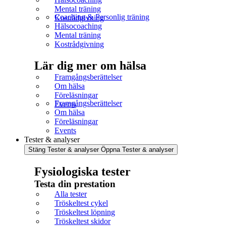
Mental träning
Coaching & Personlig träning
Kostrådgivning
Hälsocoaching
Mental träning
Kostrådgivning
Lär dig mer om hälsa
Framgångsberättelser
Om hälsa
Föreläsningar
Framgångsberättelser
Events
Om hälsa
Föreläsningar
Events
Tester & analyser
Stäng Tester & analyser
Öppna Tester & analyser
Fysiologiska tester
Testa din prestation
Alla tester
Tröskeltest cykel
Tröskeltest löpning
Tröskeltest skidor