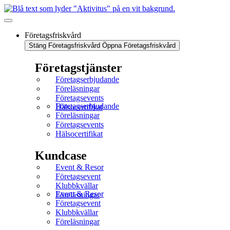
Företagsfriskvård
Stäng Företagsfriskvård
Öppna Företagsfriskvård
Företagstjänster
Företagserbjudande
Föreläsningar
Företagsevents
Företagserbjudande
Hälsocertifikat
Föreläsningar
Företagsevents
Hälsocertifikat
Kundcase
Event & Resor
Företagsevent
Klubbkvällar
Event & Resor
Föreläsningar
Företagsevent
Klubbkvällar
Föreläsningar