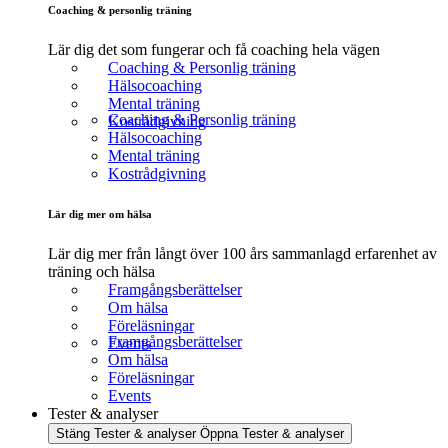
Coaching & personlig träning
Lär dig det som fungerar och få coaching hela vägen
Coaching & Personlig träning
Hälsocoaching
Mental träning
Coaching & Personlig träning
Kostrådgivning
Hälsocoaching
Mental träning
Kostrådgivning
Lär dig mer om hälsa
Lär dig mer från långt över 100 års sammanlagd erfarenhet av
träning och hälsa
Framgångsberättelser
Om hälsa
Föreläsningar
Framgångsberättelser
Events
Om hälsa
Föreläsningar
Events
Tester & analyser
Stäng Tester & analyser
Öppna Tester & analyser