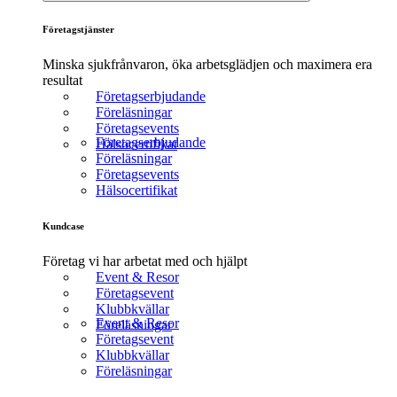
Företagstjänster
Minska sjukfrånvaron, öka arbetsglädjen och maximera era
resultat
Företagserbjudande
Föreläsningar
Företagsevents
Företagserbjudande
Hälsocertifikat
Föreläsningar
Företagsevents
Hälsocertifikat
Kundcase
Företag vi har arbetat med och hjälpt
Event & Resor
Företagsevent
Klubbkvällar
Event & Resor
Föreläsningar
Företagsevent
Klubbkvällar
Föreläsningar