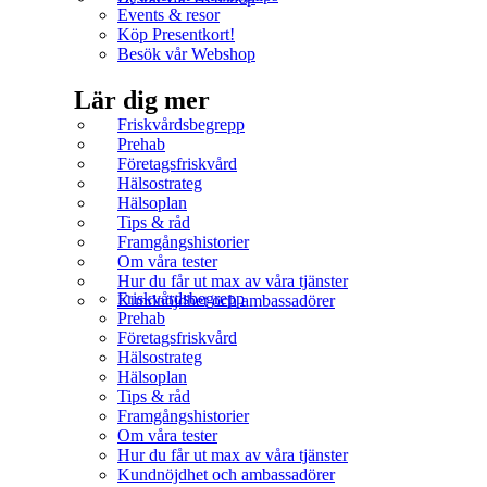
Events & resor
Köp Presentkort!
Besök vår Webshop
Lär dig mer
Friskvårdsbegrepp
Prehab
Företagsfriskvård
Hälsostrateg
Hälsoplan
Tips & råd
Framgångshistorier
Om våra tester
Hur du får ut max av våra tjänster
Friskvårdsbegrepp
Kundnöjdhet och ambassadörer
Prehab
Företagsfriskvård
Hälsostrateg
Hälsoplan
Tips & råd
Framgångshistorier
Om våra tester
Hur du får ut max av våra tjänster
Kundnöjdhet och ambassadörer