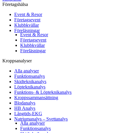
Företagshälsa
Event & Resor
Företagsevent
Klubbkvällar
Föreläsningar
Event & Resor
Företagsevent
Klubbkvällar
Föreläsningar
Kroppsanalyser
Alla analyser
Funktionsanalys
Skidteknikanalys
Löpteknikanalys
Funktions- & Löpteknikanalys
Kroppssammansättning
Blodanalys
HB Analys
Långtids-EKG
Natriumanalys – Svettanalys
Alla analyser
Funktionsanalys