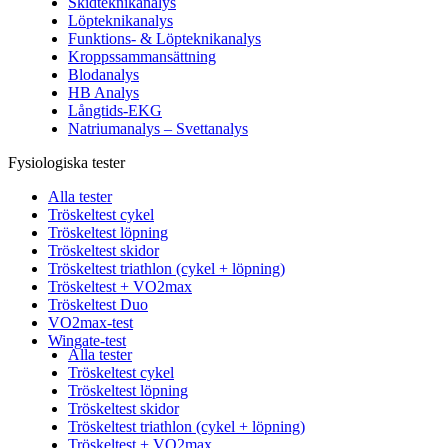
Skidteknikanalys
Löpteknikanalys
Funktions- & Löpteknikanalys
Kroppssammansättning
Blodanalys
HB Analys
Långtids-EKG
Natriumanalys – Svettanalys
Fysiologiska tester
Alla tester
Tröskeltest cykel
Tröskeltest löpning
Tröskeltest skidor
Tröskeltest triathlon (cykel + löpning)
Tröskeltest + VO2max
Tröskeltest Duo
VO2max-test
Wingate-test
Alla tester
Tröskeltest cykel
Tröskeltest löpning
Tröskeltest skidor
Tröskeltest triathlon (cykel + löpning)
Tröskeltest + VO2max