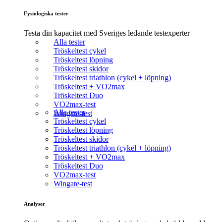
Fysiologiska tester
Testa din kapacitet med Sveriges ledande testexperter
Alla tester
Tröskeltest cykel
Tröskeltest löpning
Tröskeltest skidor
Tröskeltest triathlon (cykel + löpning)
Tröskeltest + VO2max
Tröskeltest Duo
VO2max-test
Alla tester
Wingate-test
Tröskeltest cykel
Tröskeltest löpning
Tröskeltest skidor
Tröskeltest triathlon (cykel + löpning)
Tröskeltest + VO2max
Tröskeltest Duo
VO2max-test
Wingate-test
Analyser