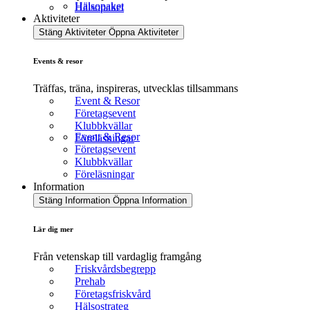
Hälsopaket
Hälsopaket
Aktiviteter
Stäng Aktiviteter
Öppna Aktiviteter
Events & resor
Träffas, träna, inspireras, utvecklas tillsammans
Event & Resor
Företagsevent
Klubbkvällar
Event & Resor
Föreläsningar
Företagsevent
Klubbkvällar
Föreläsningar
Information
Stäng Information
Öppna Information
Lär dig mer
Från vetenskap till vardaglig framgång
Friskvårdsbegrepp
Prehab
Företagsfriskvård
Hälsostrateg