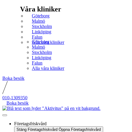
Våra kliniker
Göteborg
Malmö
Stockholm
Linköping
Falun
Göteborg
Alla våra kliniker
Malmö
Stockholm
Linköping
Falun
Alla våra kliniker
Boka besök
010-1309350
Boka besök
Företagsfriskvård
Stäng Företagsfriskvård
Öppna Företagsfriskvård