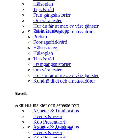
Hälsoplan
Tips & råd
Framgångshistorier
Om våra tester
Hur du får ut max av våra tjänster
Friskvårdsbegrepp
Kundnöjdhet och ambassadörer
Prehab
Företagsfriskvård
Hälsostrateg
Hälsoplan
Tips & råd
Framgångshistorier
Om våra tester
Hur du får ut max av våra tjänster
Kundnöjdhet och ambassadörer
Aktuellt
Aktuella insikter och senaste nytt
Nyheter & Träningstips
Events & resor
Köp Presentkort!
Nyheter & Träningstips
Besök vår Webshop
Events & resor
Köp Presentkort!