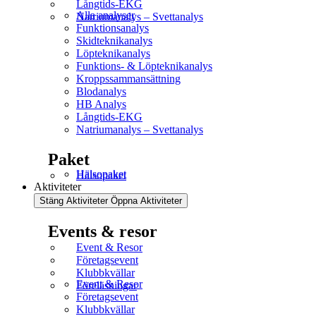
Långtids-EKG
Alla analyser
Natriumanalys – Svettanalys
Funktionsanalys
Skidteknikanalys
Löpteknikanalys
Funktions- & Löpteknikanalys
Kroppssammansättning
Blodanalys
HB Analys
Långtids-EKG
Natriumanalys – Svettanalys
Paket
Hälsopaket
Hälsopaket
Aktiviteter
Stäng Aktiviteter
Öppna Aktiviteter
Events & resor
Event & Resor
Företagsevent
Klubbkvällar
Event & Resor
Föreläsningar
Företagsevent
Klubbkvällar