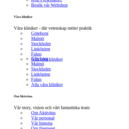
Besök vår Webshop
Våra kliniker
Våra kliniker - där vetenskap möter praktik
Göteborg
Malmö
Stockholm
Linköping
Falun
Göteborg
Alla våra kliniker
Malmö
Stockholm
Linköping
Falun
Alla våra kliniker
Om Aktivitus
Vår story, vision och vårt fantastiska team
Om Aktivitus
Vår personal
Vår historia
Om företaget