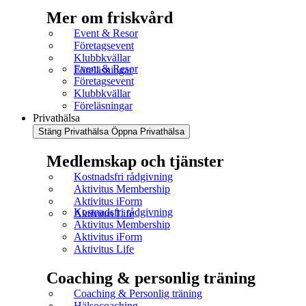
Mer om friskvård
Event & Resor
Företagsevent
Klubbkvällar
Event & Resor
Föreläsningar
Företagsevent
Klubbkvällar
Föreläsningar
Privathälsa
Stäng Privathälsa
Öppna Privathälsa
Medlemskap och tjänster
Kostnadsfri rådgivning
Aktivitus Membership
Aktivitus iForm
Kostnadsfri rådgivning
Aktivitus Life
Aktivitus Membership
Aktivitus iForm
Aktivitus Life
Coaching & personlig träning
Coaching & Personlig träning
Hälsocoaching