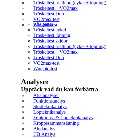
Tröskeltest triathlon (cykel + löpning)
Tröskeltest + VO2max
Tröskeltest Duo
VO2max-test
Alla tester
Wingate-test
Tröskeltest cykel
Tröskeltest löpning
Tröskeltest skidor
Tröskeltest triathlon (cykel + löpning)
Tröskeltest + VO2max
Tröskeltest Duo
VO2max-test
Wingate-test
Analyser
Upptäck vad du kan förbättra​
Alla analyser
Funktionsanalys
Skidteknikanalys
Löpteknikanalys
Funktions- & Löpteknikanalys
Kroppssammansättning
Blodanalys
HB Analys