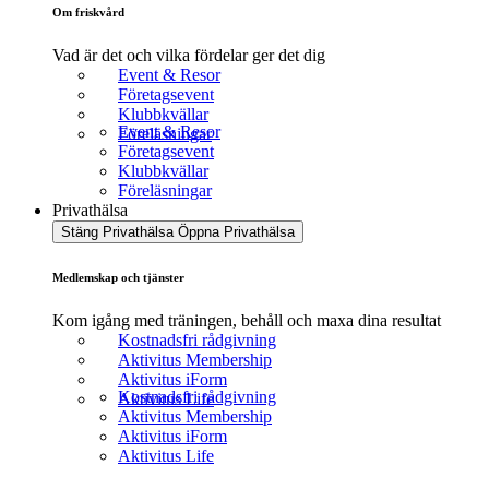
Om friskvård
Vad är det och vilka fördelar ger det dig
Event & Resor
Företagsevent
Klubbkvällar
Event & Resor
Föreläsningar
Företagsevent
Klubbkvällar
Föreläsningar
Privathälsa
Stäng Privathälsa
Öppna Privathälsa
Medlemskap och tjänster
Kom igång med träningen, behåll och maxa dina resultat
Kostnadsfri rådgivning
Aktivitus Membership
Aktivitus iForm
Kostnadsfri rådgivning
Aktivitus Life
Aktivitus Membership
Aktivitus iForm
Aktivitus Life