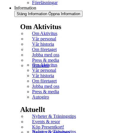
Föreläsningar
Information
Stäng Information
Öppna Information
Om Aktivitus
Om Aktivitus
Vår personal
Vår historia
Om företaget
Jobba med oss
Press & media
Om Aktivitus
Autogiro
Vår personal
Vår historia
Om företaget
Jobba med oss
Press & media
Autogiro
Aktuellt
Nyheter & Träningstips
Events & resor
Köp Presentkort!
Nyheter & Träningstips
Besök vår Webshop