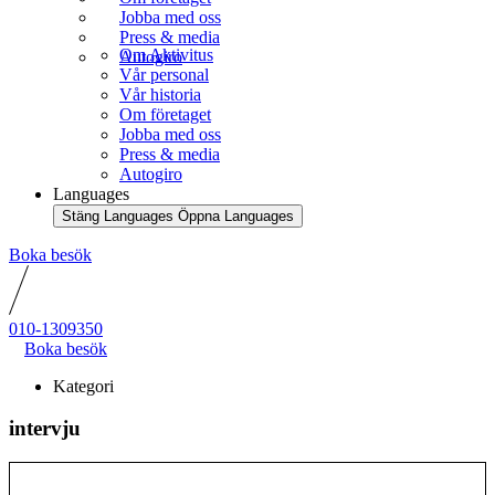
Jobba med oss
Press & media
Om Aktivitus
Autogiro
Vår personal
Vår historia
Om företaget
Jobba med oss
Press & media
Autogiro
Languages
Stäng Languages
Öppna Languages
Boka besök
010-1309350
Boka besök
Kategori
intervju