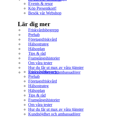
Events & resor
Köp Presentkort!
Besök vår Webshop
Lär dig mer
Friskvårdsbegrepp
Prehab
Företagsfriskvård
Hälsostrateg
Hälsoplan
Tips & råd
Framgångshistorier
Om våra tester
Hur du får ut max av våra tjänster
Friskvårdsbegrepp
Kundnöjdhet och ambassadörer
Prehab
Företagsfriskvård
Hälsostrateg
Hälsoplan
Tips & råd
Framgångshistorier
Om våra tester
Hur du får ut max av våra tjänster
Kundnöjdhet och ambassadörer