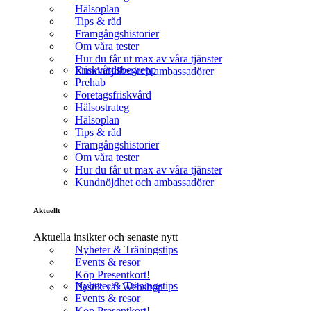
Hälsoplan
Tips & råd
Framgångshistorier
Om våra tester
Hur du får ut max av våra tjänster
Friskvårdsbegrepp
Kundnöjdhet och ambassadörer
Prehab
Företagsfriskvård
Hälsostrateg
Hälsoplan
Tips & råd
Framgångshistorier
Om våra tester
Hur du får ut max av våra tjänster
Kundnöjdhet och ambassadörer
Aktuellt
Aktuella insikter och senaste nytt
Nyheter & Träningstips
Events & resor
Köp Presentkort!
Nyheter & Träningstips
Besök vår Webshop
Events & resor
Köp Presentkort!