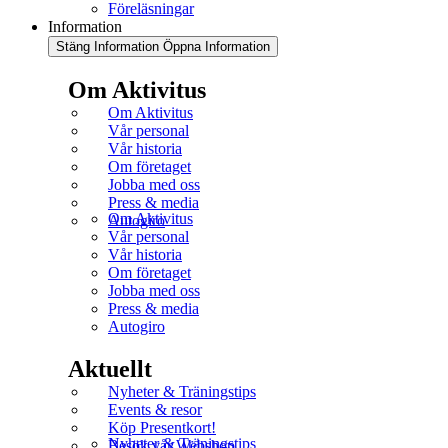
Föreläsningar
Information
Stäng Information
Öppna Information
Om Aktivitus
Om Aktivitus
Vår personal
Vår historia
Om företaget
Jobba med oss
Press & media
Om Aktivitus
Autogiro
Vår personal
Vår historia
Om företaget
Jobba med oss
Press & media
Autogiro
Aktuellt
Nyheter & Träningstips
Events & resor
Köp Presentkort!
Nyheter & Träningstips
Besök vår Webshop