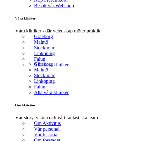
Besök vår Webshop
Våra kliniker
Våra kliniker - där vetenskap möter praktik
Göteborg
Malmö
Stockholm
Linköping
Falun
Göteborg
Alla våra kliniker
Malmö
Stockholm
Linköping
Falun
Alla våra kliniker
Om Aktivitus
Vår story, vision och vårt fantastiska team
Om Aktivitus
Vår personal
Vår historia
Om företaget