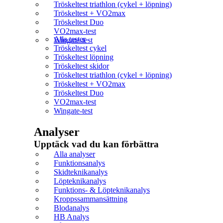
Tröskeltest triathlon (cykel + löpning)
Tröskeltest + VO2max
Tröskeltest Duo
VO2max-test
Alla tester
Wingate-test
Tröskeltest cykel
Tröskeltest löpning
Tröskeltest skidor
Tröskeltest triathlon (cykel + löpning)
Tröskeltest + VO2max
Tröskeltest Duo
VO2max-test
Wingate-test
Analyser
Upptäck vad du kan förbättra​
Alla analyser
Funktionsanalys
Skidteknikanalys
Löpteknikanalys
Funktions- & Löpteknikanalys
Kroppssammansättning
Blodanalys
HB Analys