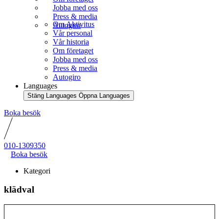
Jobba med oss
Press & media
Om Aktivitus
Autogiro
Vår personal
Vår historia
Om företaget
Jobba med oss
Press & media
Autogiro
Languages
Stäng Languages
Öppna Languages
Boka besök
010-1309350
Boka besök
Kategori
klädval