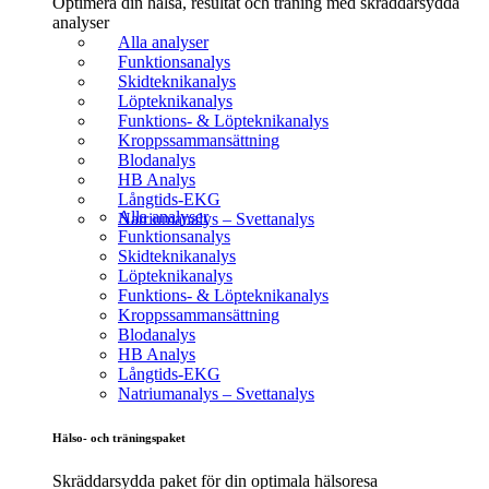
Optimera din hälsa, resultat och träning med skräddarsydda
analyser
Alla analyser
Funktionsanalys
Skidteknikanalys
Löpteknikanalys
Funktions- & Löpteknikanalys
Kroppssammansättning
Blodanalys
HB Analys
Långtids-EKG
Alla analyser
Natriumanalys – Svettanalys
Funktionsanalys
Skidteknikanalys
Löpteknikanalys
Funktions- & Löpteknikanalys
Kroppssammansättning
Blodanalys
HB Analys
Långtids-EKG
Natriumanalys – Svettanalys
Hälso- och träningspaket
Skräddarsydda paket för din optimala hälsoresa