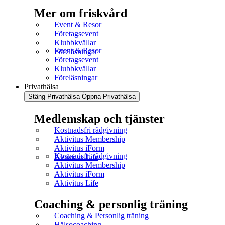
Mer om friskvård
Event & Resor
Företagsevent
Klubbkvällar
Event & Resor
Föreläsningar
Företagsevent
Klubbkvällar
Föreläsningar
Privathälsa
Stäng Privathälsa
Öppna Privathälsa
Medlemskap och tjänster
Kostnadsfri rådgivning
Aktivitus Membership
Aktivitus iForm
Kostnadsfri rådgivning
Aktivitus Life
Aktivitus Membership
Aktivitus iForm
Aktivitus Life
Coaching & personlig träning
Coaching & Personlig träning
Hälsocoaching