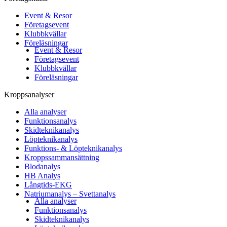
Event & Resor
Företagsevent
Klubbkvällar
Föreläsningar
Event & Resor
Företagsevent
Klubbkvällar
Föreläsningar
Kroppsanalyser
Alla analyser
Funktionsanalys
Skidteknikanalys
Löpteknikanalys
Funktions- & Löpteknikanalys
Kroppssammansättning
Blodanalys
HB Analys
Långtids-EKG
Natriumanalys – Svettanalys
Alla analyser
Funktionsanalys
Skidteknikanalys