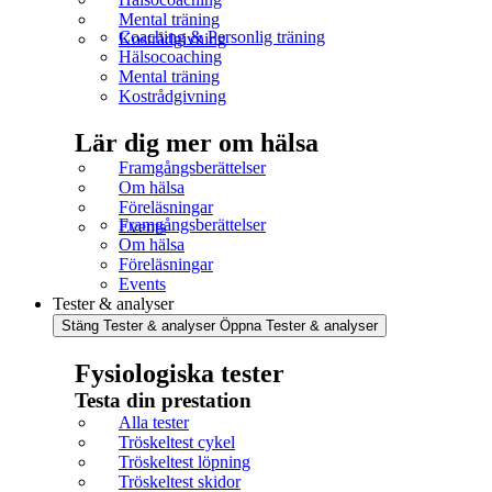
Mental träning
Coaching & Personlig träning
Kostrådgivning
Hälsocoaching
Mental träning
Kostrådgivning
Lär dig mer om hälsa
Framgångsberättelser
Om hälsa
Föreläsningar
Framgångsberättelser
Events
Om hälsa
Föreläsningar
Events
Tester & analyser
Stäng Tester & analyser
Öppna Tester & analyser
Fysiologiska tester
Testa din prestation
Alla tester
Tröskeltest cykel
Tröskeltest löpning
Tröskeltest skidor