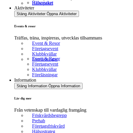
Hälsopaket
Hälsopaket
Aktiviteter
Stäng Aktiviteter
Öppna Aktiviteter
Events & resor
Träffas, träna, inspireras, utvecklas tillsammans
Event & Resor
Företagsevent
Klubbkvällar
Event & Resor
Föreläsningar
Företagsevent
Klubbkvällar
Föreläsningar
Information
Stäng Information
Öppna Information
Lär dig mer
Från vetenskap till vardaglig framgång
Friskvårdsbegrepp
Prehab
Företagsfriskvård
Hälsostrateg