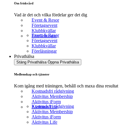
Om friskvård
Vad är det och vilka fördelar ger det dig
Event & Resor
Företagsevent
Klubbkvällar
Event & Resor
Föreläsningar
Företagsevent
Klubbkvällar
Föreläsningar
Privathälsa
Stäng Privathälsa
Öppna Privathälsa
Medlemskap och tjänster
Kom igång med träningen, behåll och maxa dina resultat
Kostnadsfri rådgivning
Aktivitus Membership
Aktivitus iForm
Kostnadsfri rådgivning
Aktivitus Life
Aktivitus Membership
Aktivitus iForm
Aktivitus Life