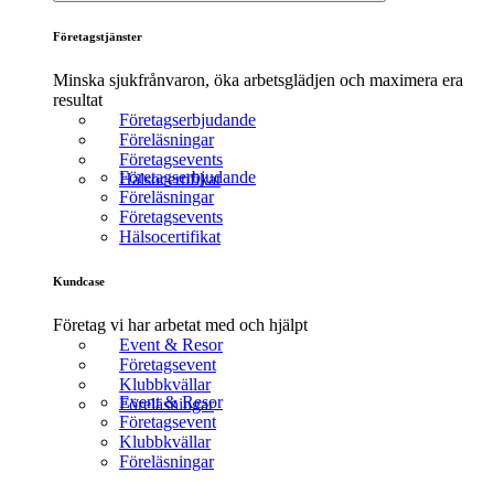
Företagstjänster
Minska sjukfrånvaron, öka arbetsglädjen och maximera era
resultat
Företagserbjudande
Föreläsningar
Företagsevents
Företagserbjudande
Hälsocertifikat
Föreläsningar
Företagsevents
Hälsocertifikat
Kundcase
Företag vi har arbetat med och hjälpt
Event & Resor
Företagsevent
Klubbkvällar
Event & Resor
Föreläsningar
Företagsevent
Klubbkvällar
Föreläsningar