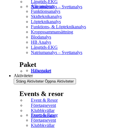
Långtids-EKG
Alla analyser
Natriumanalys – Svettanalys
Funktionsanalys
Skidteknikanalys
Löpteknikanalys
Funktions- & Löpteknikanalys
Kroppssammansättning
Blodanalys
HB Analys
Långtids-EKG
Natriumanalys – Svettanalys
Paket
Hälsopaket
Hälsopaket
Aktiviteter
Stäng Aktiviteter
Öppna Aktiviteter
Events & resor
Event & Resor
Företagsevent
Klubbkvällar
Event & Resor
Föreläsningar
Företagsevent
Klubbkvällar