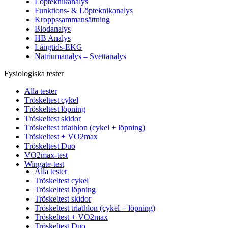
Löpteknikanalys
Funktions- & Löpteknikanalys
Kroppssammansättning
Blodanalys
HB Analys
Långtids-EKG
Natriumanalys – Svettanalys
Fysiologiska tester
Alla tester
Tröskeltest cykel
Tröskeltest löpning
Tröskeltest skidor
Tröskeltest triathlon (cykel + löpning)
Tröskeltest + VO2max
Tröskeltest Duo
VO2max-test
Wingate-test
Alla tester
Tröskeltest cykel
Tröskeltest löpning
Tröskeltest skidor
Tröskeltest triathlon (cykel + löpning)
Tröskeltest + VO2max
Tröskeltest Duo