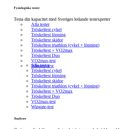
Fysiologiska tester
Testa din kapacitet med Sveriges ledande testexperter
Alla tester
Tröskeltest cykel
Tröskeltest löpning
Tröskeltest skidor
Tröskeltest triathlon (cykel + löpning)
Tröskeltest + VO2max
Tröskeltest Duo
VO2max-test
Alla tester
Wingate-test
Tröskeltest cykel
Tröskeltest löpning
Tröskeltest skidor
Tröskeltest triathlon (cykel + löpning)
Tröskeltest + VO2max
Tröskeltest Duo
VO2max-test
Wingate-test
Analyser