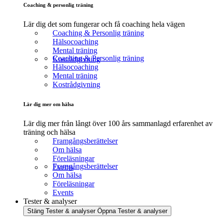
Coaching & personlig träning
Lär dig det som fungerar och få coaching hela vägen
Coaching & Personlig träning
Hälsocoaching
Mental träning
Coaching & Personlig träning
Kostrådgivning
Hälsocoaching
Mental träning
Kostrådgivning
Lär dig mer om hälsa
Lär dig mer från långt över 100 års sammanlagd erfarenhet av
träning och hälsa
Framgångsberättelser
Om hälsa
Föreläsningar
Framgångsberättelser
Events
Om hälsa
Föreläsningar
Events
Tester & analyser
Stäng Tester & analyser
Öppna Tester & analyser