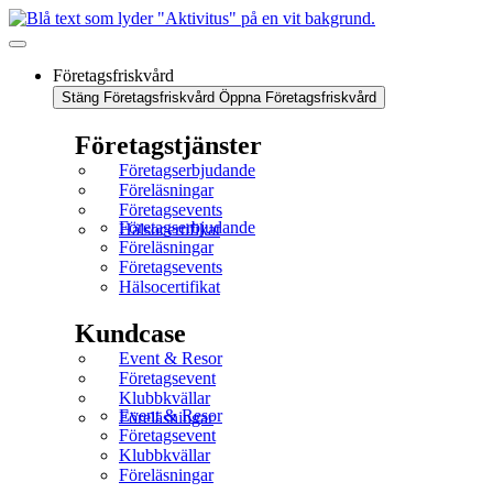
Företagsfriskvård
Stäng Företagsfriskvård
Öppna Företagsfriskvård
Företagstjänster
Företagserbjudande
Föreläsningar
Företagsevents
Företagserbjudande
Hälsocertifikat
Föreläsningar
Företagsevents
Hälsocertifikat
Kundcase
Event & Resor
Företagsevent
Klubbkvällar
Event & Resor
Föreläsningar
Företagsevent
Klubbkvällar
Föreläsningar