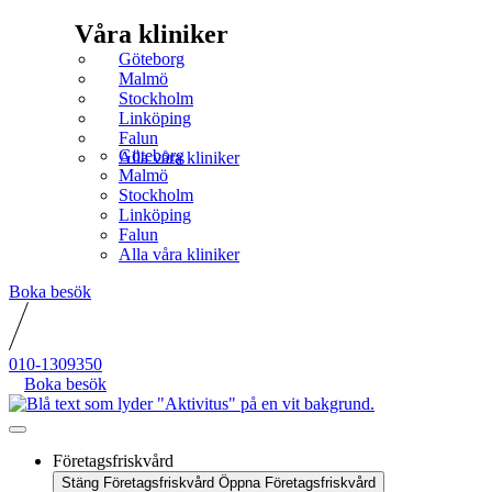
Våra kliniker
Göteborg
Malmö
Stockholm
Linköping
Falun
Göteborg
Alla våra kliniker
Malmö
Stockholm
Linköping
Falun
Alla våra kliniker
Boka besök
010-1309350
Boka besök
Företagsfriskvård
Stäng Företagsfriskvård
Öppna Företagsfriskvård