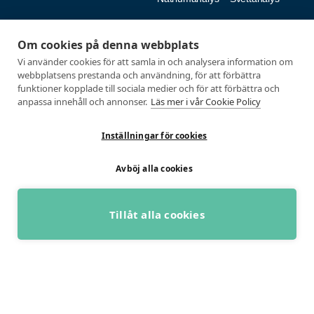
Fysiologiska tester
Medlemmar
Om cookies på denna webbplats
Alla tester
Mina sidor
Vi använder cookies för att samla in och analysera information om
webbplatsens prestanda och användning, för att förbättra
Tröskeltest cykel
Vanliga frågor
funktioner kopplade till sociala medier och för att förbättra och
Tröskeltest löpning
AUTOGIRO
anpassa innehåll och annonser.
Läs mer i vår Cookie Policy
Tröskeltest skidor
© 2026
Tröskeltest triathlon (cykel +
Inställningar för cookies
Integritetspolicy
löpning)
Tröskeltest + VO2max
Avböj alla cookies
Tröskeltest Duo
VO2max-test
Tillåt alla cookies
Wingate-test
BOKA GRATIS RÅDGIVNING
Utvecklad med passion av Marknadsföringsbyrå Profit Media