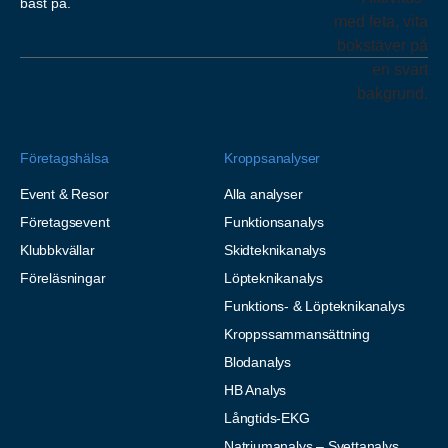
bäst på.
Företagshälsa
Kroppsanalyser
Event & Resor
Alla analyser
Företagsevent
Funktionsanalys
Klubbkvällar
Skidteknikanalys
Föreläsningar
Löpteknikanalys
Funktions- & Löpteknikanalys
Kroppssammansättning
Blodanalys
HB Analys
Långtids-EKG
Natriumanalys – Svettanalys