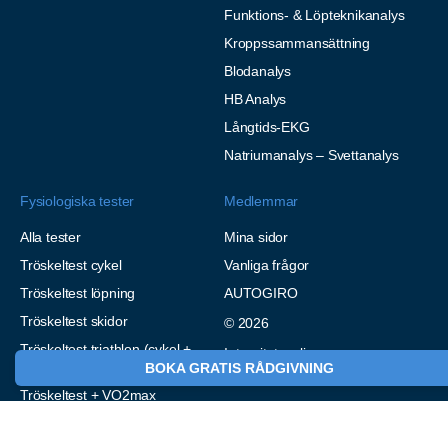
Funktions- & Löpteknikanalys
Kroppssammansättning
Blodanalys
HB Analys
Långtids-EKG
Natriumanalys – Svettanalys
Fysiologiska tester
Medlemmar
Alla tester
Mina sidor
Tröskeltest cykel
Vanliga frågor
Tröskeltest löpning
AUTOGIRO
Tröskeltest skidor
© 2026
Tröskeltest triathlon (cykel +
Integritetspolicy
löpning)
BOKA GRATIS RÅDGIVNING
Tröskeltest + VO2max
Tröskeltest Duo