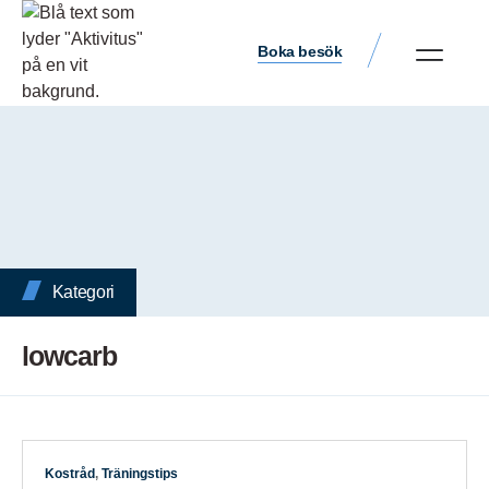
Boka besök
Kategori
lowcarb
Kostråd
,
Träningstips