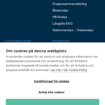
Kroppssammansättning
Blodanalys
HB Analys
Långtids-EKG
Natriumanalys – Svettanalys
Fysiologiska tester
Medlemmar
Alla tester
Mina sidor
Om cookies på denna webbplats
Tröskeltest cykel
Vanliga frågor
Vi använder cookies för att samla in och analysera information om
webbplatsens prestanda och användning, för att förbättra
Tröskeltest löpning
AUTOGIRO
funktioner kopplade till sociala medier och för att förbättra och
Tröskeltest skidor
© 2026
anpassa innehåll och annonser.
Läs mer i vår Cookie Policy
Tröskeltest triathlon (cykel +
Integritetspolicy
löpning)
Inställningar för cookies
Tröskeltest + VO2max
Avböj alla cookies
Tröskeltest Duo
VO2max-test