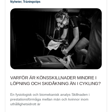
Nyheter
,
Träningstips
VARFÖR ÄR KÖNSSKILLNADER MINDRE I
LÖPNING OCH SKIDÅKNING ÄN I CYKLING?
En fysiologisk och biomekanisk analys Skillnaden i
prestationsförmåga mellan män och kvinnor inom
uthållighetsidrott är