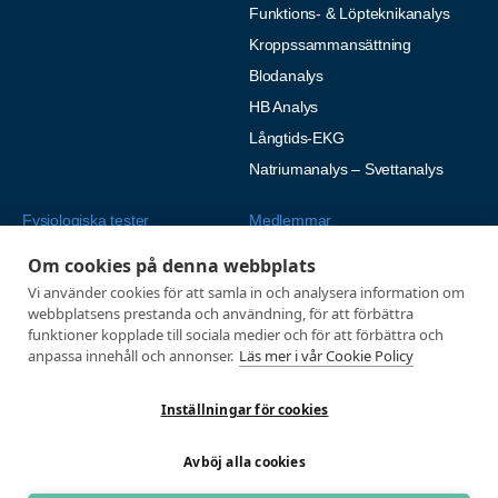
Funktions- & Löpteknikanalys
Kroppssammansättning
Blodanalys
HB Analys
Långtids-EKG
Natriumanalys – Svettanalys
Fysiologiska tester
Medlemmar
Alla tester
Mina sidor
Om cookies på denna webbplats
Tröskeltest cykel
Vanliga frågor
Vi använder cookies för att samla in och analysera information om
webbplatsens prestanda och användning, för att förbättra
Tröskeltest löpning
AUTOGIRO
funktioner kopplade till sociala medier och för att förbättra och
Tröskeltest skidor
anpassa innehåll och annonser.
Läs mer i vår Cookie Policy
© 2026
Tröskeltest triathlon (cykel +
Integritetspolicy
löpning)
Inställningar för cookies
Tröskeltest + VO2max
Avböj alla cookies
Tröskeltest Duo
VO2max-test