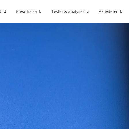
d
Privathälsa
Tester & analyser
Aktiviteter