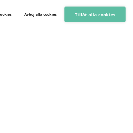
Tillåt alla cookies
cookies
Avböj alla cookies
BOKA GRATIS RÅDGIVNING
dlemmar
a sidor
liga frågor
TOGIRO
2026
egritetspolicy