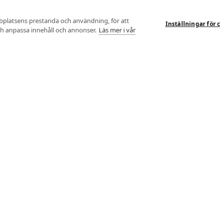
bplatsens prestanda och användning, för att
Inställningar för 
och anpassa innehåll och annonser.
Läs mer i vår
Kroppsanalyser
Me
Alla analyser
Min
Fysiologiska tester
Funktionsanalys
Van
Alla tester
Skidteknikanalys
AU
Tröskeltest cykel
Löpteknikanalys
© 
Tröskeltest löpning
Funktions- &
Int
Löpteknikanalys
Tröskeltest skidor
Kroppssammansättning
Tröskeltest triathlon (cykel +
löpning)
Blodanalys