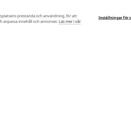
bplatsens prestanda och användning, för att
Inställningar för 
och anpassa innehåll och annonser.
Läs mer i vår
liv
ka tester. Sedan etablering 2004 har vi gjort över 100 000 tester.
bäst på.