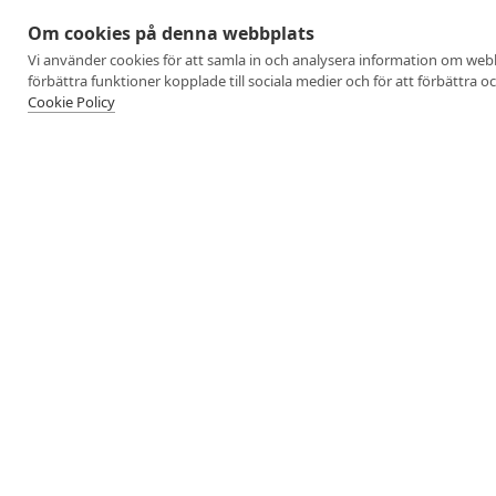
Om cookies på denna webbplats
Vi använder cookies för att samla in och analysera information om web
förbättra funktioner kopplade till sociala medier och för att förbättra 
Cookie Policy
Uppnå ditt bästa 
Aktivitus är ledande på fysiologis
Att mäta är att veta och det är vi 