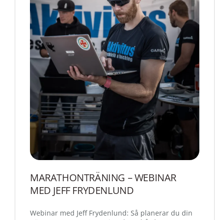
MARATHONTRÄNING – WEBINAR
MED JEFF FRYDENLUND
Webinar med Jeff Frydenlund: Så planerar du din