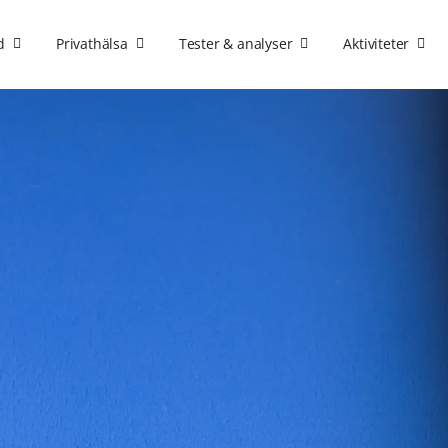
d
Privathälsa
Tester & analyser
Aktiviteter