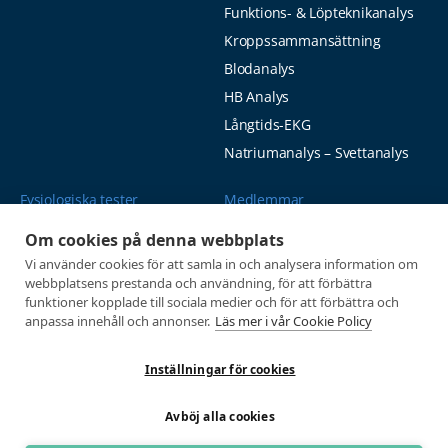
Funktions- & Löpteknikanalys
Kroppssammansättning
Blodanalys
HB Analys
Långtids-EKG
Natriumanalys – Svettanalys
Fysiologiska tester
Medlemmar
Alla tester
Mina sidor
Om cookies på denna webbplats
Tröskeltest cykel
Vanliga frågor
Vi använder cookies för att samla in och analysera information om
webbplatsens prestanda och användning, för att förbättra
Tröskeltest löpning
AUTOGIRO
funktioner kopplade till sociala medier och för att förbättra och
Tröskeltest skidor
© 2026
anpassa innehåll och annonser.
Läs mer i vår Cookie Policy
Tröskeltest triathlon (cykel +
Integritetspolicy
löpning)
Inställningar för cookies
Tröskeltest + VO2max
Avböj alla cookies
Tröskeltest Duo