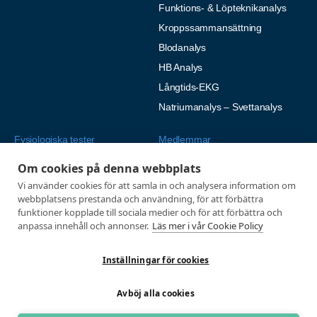
Funktions- & Löpteknikanalys
Kroppssammansättning
Blodanalys
HB Analys
Långtids-EKG
Natriumanalys – Svettanalys
Fysiologiska tester
Medlemmar
Alla tester
Mina sidor
Om cookies på denna webbplats
Tröskeltest cykel
Vanliga frågor
Vi använder cookies för att samla in och analysera information om
webbplatsens prestanda och användning, för att förbättra
Tröskeltest löpning
AUTOGIRO
funktioner kopplade till sociala medier och för att förbättra och
Tröskeltest skidor
anpassa innehåll och annonser.
Läs mer i vår Cookie Policy
© 2026
Tröskeltest triathlon (cykel +
Integritetspolicy
löpning)
Inställningar för cookies
Tröskeltest + VO2max
Avböj alla cookies
Tröskeltest Duo
VO2max-test