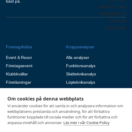
bäst på.
Företagshälsa
Kroppsanalyser
Event & Resor
Alla analyser
Företagsevent
Funktionsanalys
Klubbkvällar
Skidteknikanalys
Föreläsningar
Löpteknikanalys
Funktions- & Löpteknikanalys
Om cookies på denna webbplats
Kroppssammansättning
Vi använder cookies för att samla in och analysera information om
Blodanalys
webbplatsens prestanda och användning, för att förbättra
HB Analys
funktioner kopplade till sociala medier och för att förbättra och
anpassa innehåll och annonser.
Läs mer i vår Cookie Policy
Långtids-EKG
Natriumanalys – Svettanalys