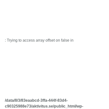
: Trying to access array offset on false in
/data/8/3/83eaabcd-3ffa-444f-83d4-
c90325988e73/aktivitus.se/public_html/wp-