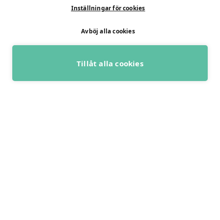
Inställningar för cookies
Fysiologiska tester
Medlemmar
Avböj alla cookies
Alla tester
Mina sidor
Tröskeltest cykel
Vanliga frågor
Tillåt alla cookies
Tröskeltest löpning
AUTOGIRO
BOKA GRATIS RÅDGIVNING
Tröskeltest skidor
© 2026
Tröskeltest triathlon (cykel +
Integritetspolicy
löpning)
Tröskeltest + VO2max
Tröskeltest Duo
VO2max-test
Wingate-test
Utvecklad med passion av Marknadsföringsbyrå Profit Media