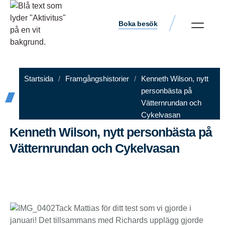
Boka besök
Startsida
/
Framgångshistorier
/
Kenneth Wilson, nytt
personbästa på
Vätternrundan och
Cykelvasan
Kenneth Wilson, nytt personbästa på
Vätternrundan och Cykelvasan
Aktivitus
september 5, 2016
9:43 f m
Tack Mattias för ditt test som vi gjorde i
januari! Det tillsammans med Richards upplägg gjorde