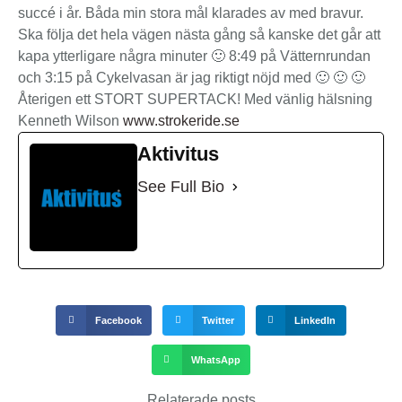
succé i år. Båda min stora mål klarades av med bravur.
Ska följa det hela vägen nästa gång så kanske det går att
kapa ytterligare några minuter 🙂 8:49 på Vätternrundan
och 3:15 på Cykelvasan är jag riktigt nöjd med 🙂 🙂 🙂
Återigen ett STORT SUPERTACK! Med vänlig hälsning
Kenneth Wilson
www.strokeride.se
Aktivitus
See Full Bio
Facebook
Twitter
LinkedIn
WhatsApp
Relaterade posts