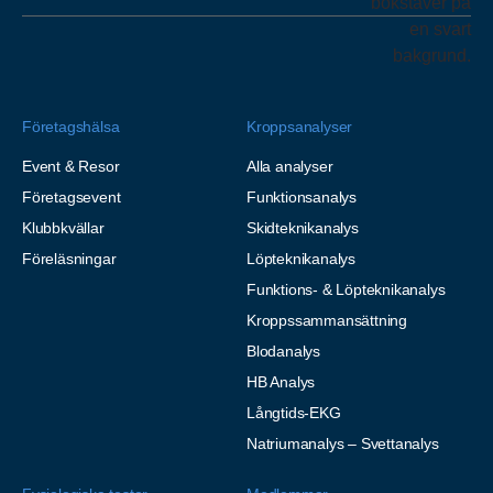
Företagshälsa
Kroppsanalyser
Event & Resor
Alla analyser
Företagsevent
Funktionsanalys
Klubbkvällar
Skidteknikanalys
Föreläsningar
Löpteknikanalys
Funktions- & Löpteknikanalys
Kroppssammansättning
Blodanalys
HB Analys
Långtids-EKG
Natriumanalys – Svettanalys