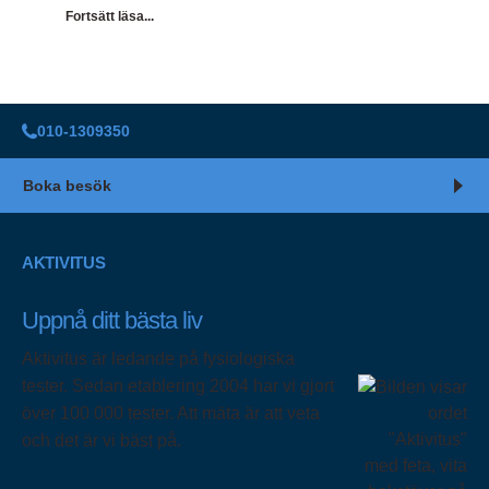
Fortsätt läsa...
010-1309350
Boka besök
AKTIVITUS
Uppnå ditt bästa liv
Aktivitus är ledande på fysiologiska
tester. Sedan etablering 2004 har vi gjort
över 100 000 tester. Att mäta är att veta
och det är vi bäst på.