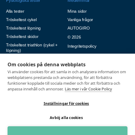
Fysiologiska tester
Medlemmar
Alla tester
Mina sidor
Tröskeltest cykel
Vanliga frågor
Tröskeltest löpning
AUTOGIRO
Tröskeltest skidor
© 2026
Tröskeltest triathlon (cykel +
Integritetspolicy
löpning)
Tröskeltest + VO2max
Om cookies på denna webbplats
Tröskeltest Duo
Vi använder cookies för att samla in och analysera information om
VO2max-test
webbplatsens prestanda och användning, för att förbättra
funktioner kopplade till sociala medier och för att förbättra och
Wingate-test
anpassa innehåll och annonser.
Läs mer i vår Cookie Policy
Inställningar för cookies
Avböj alla cookies
Utvecklad med passion av Marknadsföringsbyrå Profit Media