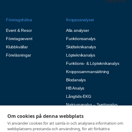
Företagshälsa
Kroppsanalyser
Event & Resor
Alla analyser
Företagsevent
Funktionsanalys
Klubbkvällar
Skidteknikanalys
Föreläsningar
Löpteknikanalys
Funktions- & Löpteknikanalys
Kroppssammansättning
Blodanalys
HB Analys
Långtids-EKG
Natriumanalys – Svettanalys
Om cookies på denna webbplats
Fysiologiska tester
Medlemmar
Vi använder cookies för att samla in och analysera information om
webbplatsens prestanda och användning, för att förbättra
Alla tester
Mina sidor