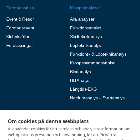
Företagshälsa
Kroppsanalyser
Event & Resor
Alla analyser
Företagsevent
Funktionsanalys
Klubbkvällar
Skidteknikanalys
Föreläsningar
Löpteknikanalys
Funktions- & Löpteknikanalys
Kroppssammansättning
Blodanalys
HB Analys
Långtids-EKG
Natriumanalys – Svettanalys
Fysiologiska tester
Medlemmar
Om cookies på denna webbplats
Alla tester
Mina sidor
Vi använder cookies för att samla in och analysera information om
Tröskeltest cykel
Vanliga frågor
webbplatsens prestanda och användning, för att förbättra