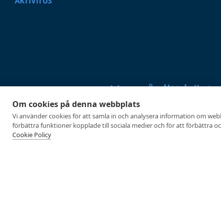
AKTIVITUS
Uppnå ditt bästa 
Om cookies på denna webbplats
Aktivitus är ledande på fysiologis
Vi använder cookies för att samla in och analysera information om web
Att mäta är att veta och det är vi 
förbättra funktioner kopplade till sociala medier och för att förbättra 
Cookie Policy