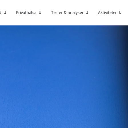
d
Privathälsa
Tester & analyser
Aktiviteter