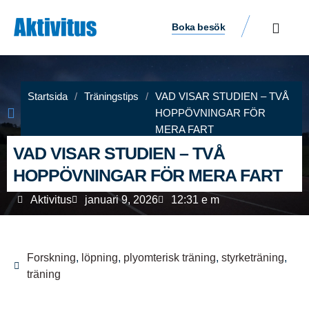
Boka besök
Startsida
/
Träningstips
/
VAD VISAR STUDIEN – TVÅ
HOPPÖVNINGAR FÖR
MERA FART
VAD VISAR STUDIEN – TVÅ
HOPPÖVNINGAR FÖR MERA FART
Aktivitus
januari 9, 2026
12:31 e m
Forskning
,
löpning
,
plyomterisk träning
,
styrketräning
,
träning