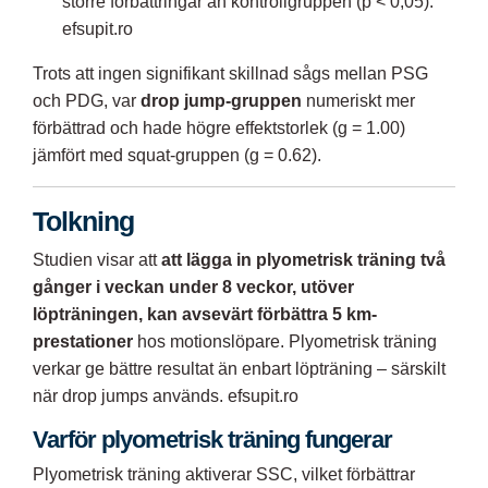
större förbättringar än kontrollgruppen (p < 0,05).
efsupit.ro
Trots att ingen signifikant skillnad sågs mellan PSG
och PDG, var
drop jump-gruppen
numeriskt mer
förbättrad och hade högre effektstorlek (g = 1.00)
jämfört med squat-gruppen (g = 0.62).
Tolkning
Studien visar att
att lägga in plyometrisk träning två
gånger i veckan under 8 veckor, utöver
löpträningen, kan avsevärt förbättra 5 km-
prestationer
hos motionslöpare. Plyometrisk träning
verkar ge bättre resultat än enbart löpträning – särskilt
när drop jumps används.
efsupit.ro
Varför plyometrisk träning fungerar
Plyometrisk träning aktiverar SSC, vilket förbättrar