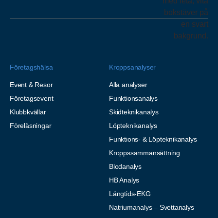
Företagshälsa
Kroppsanalyser
Event & Resor
Alla analyser
Företagsevent
Funktionsanalys
Klubbkvällar
Skidteknikanalys
Föreläsningar
Löpteknikanalys
Funktions- & Löpteknikanalys
Kroppssammansättning
Blodanalys
HB Analys
Långtids-EKG
Natriumanalys – Svettanalys