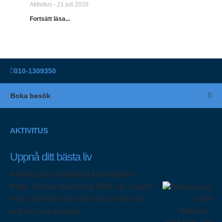
Aktivitus
21 juli 2026
Fortsätt läsa...
010-1309350
Boka besök
AKTIVITUS
Uppnå ditt bästa liv
Aktivitus är ledande på fysiologiska
tester. Sedan etablering 2004 har vi gjort
över 100 000 tester. Att mäta är att veta
och det är vi bäst på.