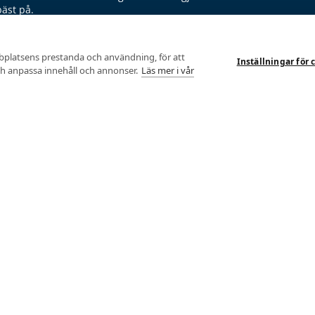
bäst på.
bplatsens prestanda och användning, för att
Inställningar för 
och anpassa innehåll och annonser.
Läs mer i vår
Kroppsanalyser
Me
Alla analyser
Min
Fysiologiska tester
Funktionsanalys
Van
Alla tester
Skidteknikanalys
AU
Tröskeltest cykel
Löpteknikanalys
© 
Tröskeltest löpning
Funktions- &
Int
Löpteknikanalys
Tröskeltest skidor