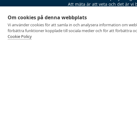
Att mäta är att veta och det är vi 
Om cookies på denna webbplats
Vi använder cookies för att samla in och analysera information om web
förbättra funktioner kopplade till sociala medier och för att förbättra 
Cookie Policy
Företagshälsa
Event & Resor
Företagsevent
Klubbkvällar
Föreläsningar