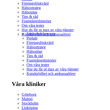
Företagsfriskvård
Hälsostrateg
Hälsoplan
Tips & råd
Framgångshistorier
Om våra tester
Hur du får ut max av våra tjänster
Friskvårdsbegrepp
Kundnöjdhet och ambassadörer
Prehab
Företagsfriskvård
Hälsostrateg
Hälsoplan
Tips & råd
Framgångshistorier
Om våra tester
Hur du får ut max av våra tjänster
Kundnöjdhet och ambassadörer
Våra kliniker
Göteborg
Malmö
Stockholm
Linköping