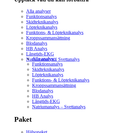
Alla analyser
Funktionsanalys
Skidteknikanalys
Löpteknikanalys
Funktions- & Löpteknikanalys
Kroppssammansättning
Blodanalys
HB Analys
Långtids-EKG
Alla analyser
Natriumanalys – Svettanalys
Funktionsanalys
Skidteknikanalys
Löpteknikanalys
Funktions- & Löpteknikanalys
Kroppssammansättning
Blodanalys
HB Analys
Långtids-EKG
Natriumanalys – Svettanalys
Paket
Hälsopaket