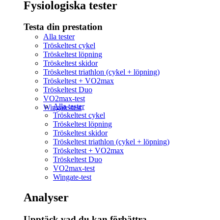
Fysiologiska tester
Testa din prestation
Alla tester
Tröskeltest cykel
Tröskeltest löpning
Tröskeltest skidor
Tröskeltest triathlon (cykel + löpning)
Tröskeltest + VO2max
Tröskeltest Duo
VO2max-test
Alla tester
Wingate-test
Tröskeltest cykel
Tröskeltest löpning
Tröskeltest skidor
Tröskeltest triathlon (cykel + löpning)
Tröskeltest + VO2max
Tröskeltest Duo
VO2max-test
Wingate-test
Analyser
Upptäck vad du kan förbättra​