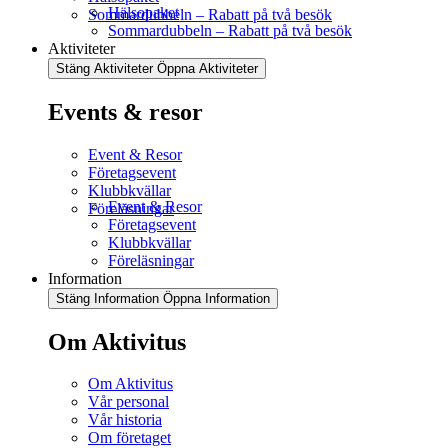
Hälsopaket
Sommardubbeln – Rabatt på två besök
Sommardubbeln – Rabatt på två besök
Aktiviteter
Stäng Aktiviteter
Öppna Aktiviteter
Events & resor
Event & Resor
Företagsevent
Klubbkvällar
Event & Resor
Föreläsningar
Företagsevent
Klubbkvällar
Föreläsningar
Information
Stäng Information
Öppna Information
Om Aktivitus
Om Aktivitus
Vår personal
Vår historia
Om företaget