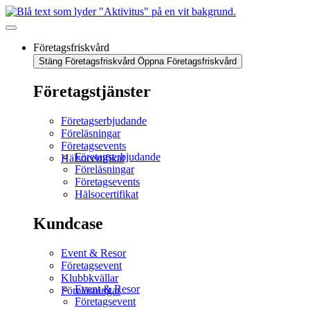
Företagsfriskvård
Stäng Företagsfriskvård
Öppna Företagsfriskvård
Företagstjänster
Företagserbjudande
Föreläsningar
Företagsevents
Företagserbjudande
Hälsocertifikat
Föreläsningar
Företagsevents
Hälsocertifikat
Kundcase
Event & Resor
Företagsevent
Klubbkvällar
Event & Resor
Föreläsningar
Företagsevent