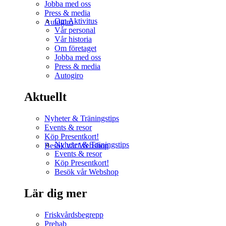
Jobba med oss
Press & media
Om Aktivitus
Autogiro
Vår personal
Vår historia
Om företaget
Jobba med oss
Press & media
Autogiro
Aktuellt
Nyheter & Träningstips
Events & resor
Köp Presentkort!
Nyheter & Träningstips
Besök vår Webshop
Events & resor
Köp Presentkort!
Besök vår Webshop
Lär dig mer
Friskvårdsbegrepp
Prehab