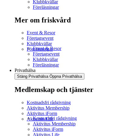
Klubbkvällar
Föreläsningar
Mer om friskvård
Event & Resor
Företagsevent
Klubbkvällar
Event & Resor
Föreläsningar
Företagsevent
Klubbkvällar
Föreläsningar
Privathälsa
Stäng Privathälsa
Öppna Privathälsa
Medlemskap och tjänster
Kostnadsfri rådgivning
Aktivitus Membership
Aktivitus iForm
Kostnadsfri rådgivning
Aktivitus Life
Aktivitus Membership
Aktivitus iForm
Aktivitus Life