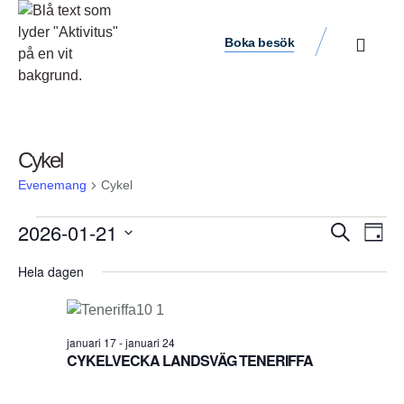
Boka besök
Cykel
Evenemang
Cykel
Ev
2026-01-21
Evene
Sök
Dag
vyn
Välj
Search
Hela dagen
datum.
and
Views
januari 17
-
januari 24
Navigat
CYKELVECKA LANDSVÄG TENERIFFA