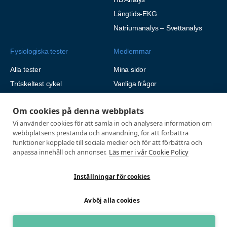
Långtids-EKG
Natriumanalys – Svettanalys
Fysiologiska tester
Medlemmar
Alla tester
Mina sidor
Tröskeltest cykel
Vanliga frågor
Tröskeltest löpning
AUTOGIRO
Om cookies på denna webbplats
Tröskeltest skidor
© 2026
Vi använder cookies för att samla in och analysera information om
Tröskeltest triathlon (cykel +
Integritetspolicy
webbplatsens prestanda och användning, för att förbättra
löpning)
funktioner kopplade till sociala medier och för att förbättra och
Tröskeltest + VO2max
anpassa innehåll och annonser.
Läs mer i vår Cookie Policy
Tröskeltest Duo
Inställningar för cookies
VO2max-test
Wingate-test
Avböj alla cookies