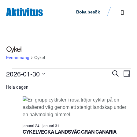
Boka besök
Cykel
Evenemang
Cykel
Ev
2026-01-30
Evene
Sök
Dag
vyn
Välj
Search
Hela dagen
datum.
and
Views
Navigat
januari 24
-
januari 31
CYKELVECKA LANDSVÄG GRAN CANARIA