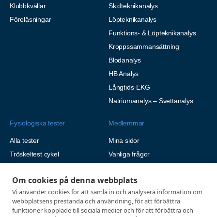
Klubbkvällar
Skidteknikanalys
Föreläsningar
Löpteknikanalys
Funktions- & Löpteknikanalys
Kroppssammansättning
Blodanalys
HB Analys
Långtids-EKG
Natriumanalys – Svettanalys
Fysiologiska tester
Medlemmar
Alla tester
Mina sidor
Tröskeltest cykel
Vanliga frågor
Tröskeltest löpning
AUTOGIRO
Om cookies på denna webbplats
Tröskeltest skidor
© 2026
Vi använder cookies för att samla in och analysera information om
Tröskeltest triathlon (cykel +
Integritetspolicy
webbplatsens prestanda och användning, för att förbättra
löpning)
funktioner kopplade till sociala medier och för att förbättra och