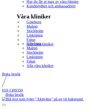
Hur du får ut max av våra tjänster
Kundnöjdhet och ambassadörer
Våra kliniker
Göteborg
Malmö
Stockholm
Linköping
Falun
Göteborg
Alla våra kliniker
Malmö
Stockholm
Linköping
Falun
Alla våra kliniker
Boka besök
010-1309350
Boka besök