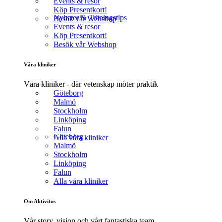
Events & resor
Köp Presentkort!
Nyheter & Träningstips
Besök vår Webshop
Events & resor
Köp Presentkort!
Besök vår Webshop
Våra kliniker
Våra kliniker - där vetenskap möter praktik
Göteborg
Malmö
Stockholm
Linköping
Falun
Göteborg
Alla våra kliniker
Malmö
Stockholm
Linköping
Falun
Alla våra kliniker
Om Aktivitus
Vår story, vision och vårt fantastiska team