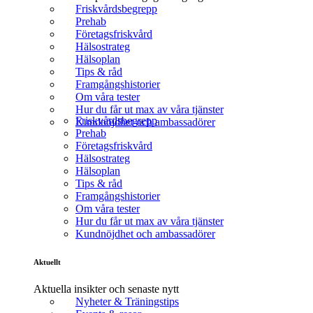
Friskvårdsbegrepp
Prehab
Företagsfriskvård
Hälsostrateg
Hälsoplan
Tips & råd
Framgångshistorier
Om våra tester
Hur du får ut max av våra tjänster
Friskvårdsbegrepp
Kundnöjdhet och ambassadörer
Prehab
Företagsfriskvård
Hälsostrateg
Hälsoplan
Tips & råd
Framgångshistorier
Om våra tester
Hur du får ut max av våra tjänster
Kundnöjdhet och ambassadörer
Aktuellt
Aktuella insikter och senaste nytt
Nyheter & Träningstips