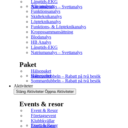
Långtids-EKG
Alla analyser
Natriumanalys – Svettanalys
Funktionsanalys
Skidteknikanalys
Löpteknikanalys
Funktions- & Löpteknikanalys
Kroppssammansättning
Blodanalys
HB Analys
Långtids-EKG
Natriumanalys – Svettanalys
Paket
Hälsopaket
Hälsopaket
Sommardubbeln – Rabatt på två besök
Sommardubbeln – Rabatt på två besök
Aktiviteter
Stäng Aktiviteter
Öppna Aktiviteter
Events & resor
Event & Resor
Företagsevent
Klubbkvällar
Event & Resor
Föreläsningar