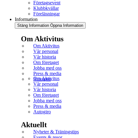
Företagsevent
Klubbkvällar
Föreläsningar
Information
Stäng Information
Öppna Information
Om Aktivitus
Om Aktivitus
Vår personal
Vår historia
Om företaget
Jobba med oss
Press & media
Om Aktivitus
Autogiro
Vår personal
Vår historia
Om företaget
Jobba med oss
Press & media
Autogiro
Aktuellt
Nyheter & Träningstips
Events & resor