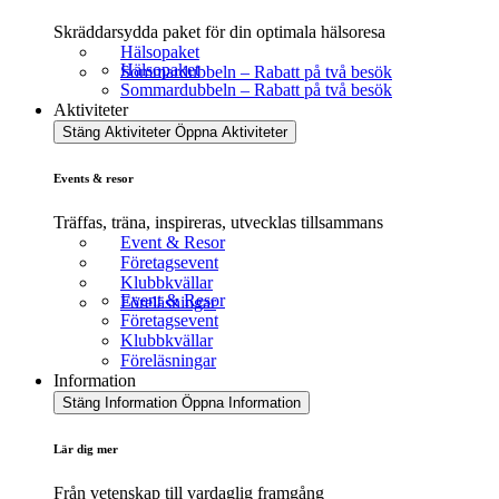
Skräddarsydda paket för din optimala hälsoresa
Hälsopaket
Hälsopaket
Sommardubbeln – Rabatt på två besök
Sommardubbeln – Rabatt på två besök
Aktiviteter
Stäng Aktiviteter
Öppna Aktiviteter
Events & resor
Träffas, träna, inspireras, utvecklas tillsammans
Event & Resor
Företagsevent
Klubbkvällar
Event & Resor
Föreläsningar
Företagsevent
Klubbkvällar
Föreläsningar
Information
Stäng Information
Öppna Information
Lär dig mer
Från vetenskap till vardaglig framgång