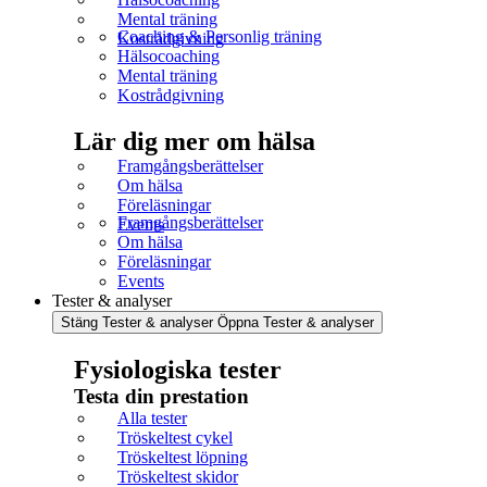
Mental träning
Coaching & Personlig träning
Kostrådgivning
Hälsocoaching
Mental träning
Kostrådgivning
Lär dig mer om hälsa
Framgångsberättelser
Om hälsa
Föreläsningar
Framgångsberättelser
Events
Om hälsa
Föreläsningar
Events
Tester & analyser
Stäng Tester & analyser
Öppna Tester & analyser
Fysiologiska tester
Testa din prestation
Alla tester
Tröskeltest cykel
Tröskeltest löpning
Tröskeltest skidor