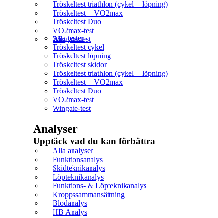
Tröskeltest triathlon (cykel + löpning)
Tröskeltest + VO2max
Tröskeltest Duo
VO2max-test
Alla tester
Wingate-test
Tröskeltest cykel
Tröskeltest löpning
Tröskeltest skidor
Tröskeltest triathlon (cykel + löpning)
Tröskeltest + VO2max
Tröskeltest Duo
VO2max-test
Wingate-test
Analyser
Upptäck vad du kan förbättra​
Alla analyser
Funktionsanalys
Skidteknikanalys
Löpteknikanalys
Funktions- & Löpteknikanalys
Kroppssammansättning
Blodanalys
HB Analys