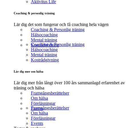
Aktivitus Life
Coaching & personlig träning
Lär dig det som fungerar och få coaching hela vägen
Coaching & Personlig träning
Hälsocoaching
Mental träning
Coaching & Personlig träning
Kostrådgivning
Hälsocoaching
Mental träning
Kostrådgivning
Lär dig mer om hälsa
Lär dig mer från långt över 100 års sammanlagd erfarenhet av
träning och hälsa
Framgångsberättelser
Om hälsa
Föreläsningar
Framgångsberättelser
Events
Om hälsa
Föreläsningar
Events