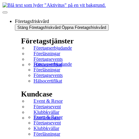
Företagsfriskvård
Stäng Företagsfriskvård
Öppna Företagsfriskvård
Företagstjänster
Företagserbjudande
Föreläsningar
Företagsevents
Företagserbjudande
Hälsocertifikat
Föreläsningar
Företagsevents
Hälsocertifikat
Kundcase
Event & Resor
Företagsevent
Klubbkvällar
Event & Resor
Föreläsningar
Företagsevent
Klubbkvällar
Föreläsningar