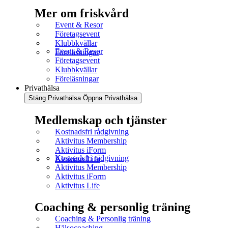
Mer om friskvård
Event & Resor
Företagsevent
Klubbkvällar
Event & Resor
Föreläsningar
Företagsevent
Klubbkvällar
Föreläsningar
Privathälsa
Stäng Privathälsa
Öppna Privathälsa
Medlemskap och tjänster
Kostnadsfri rådgivning
Aktivitus Membership
Aktivitus iForm
Kostnadsfri rådgivning
Aktivitus Life
Aktivitus Membership
Aktivitus iForm
Aktivitus Life
Coaching & personlig träning
Coaching & Personlig träning
Hälsocoaching