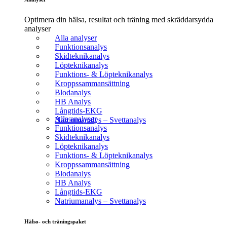
Optimera din hälsa, resultat och träning med skräddarsydda
analyser
Alla analyser
Funktionsanalys
Skidteknikanalys
Löpteknikanalys
Funktions- & Löpteknikanalys
Kroppssammansättning
Blodanalys
HB Analys
Långtids-EKG
Alla analyser
Natriumanalys – Svettanalys
Funktionsanalys
Skidteknikanalys
Löpteknikanalys
Funktions- & Löpteknikanalys
Kroppssammansättning
Blodanalys
HB Analys
Långtids-EKG
Natriumanalys – Svettanalys
Hälso- och träningspaket