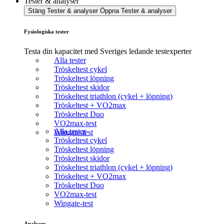
Tester & analyser
Stäng Tester & analyser
Öppna Tester & analyser
Fysiologiska tester
Testa din kapacitet med Sveriges ledande testexperter
Alla tester
Tröskeltest cykel
Tröskeltest löpning
Tröskeltest skidor
Tröskeltest triathlon (cykel + löpning)
Tröskeltest + VO2max
Tröskeltest Duo
VO2max-test
Alla tester
Wingate-test
Tröskeltest cykel
Tröskeltest löpning
Tröskeltest skidor
Tröskeltest triathlon (cykel + löpning)
Tröskeltest + VO2max
Tröskeltest Duo
VO2max-test
Wingate-test
Analyser