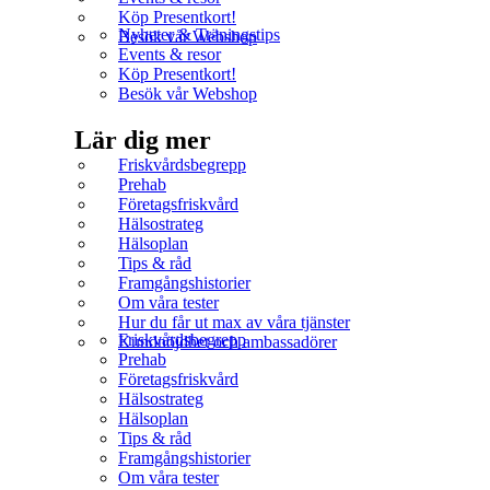
Köp Presentkort!
Nyheter & Träningstips
Besök vår Webshop
Events & resor
Köp Presentkort!
Besök vår Webshop
Lär dig mer
Friskvårdsbegrepp
Prehab
Företagsfriskvård
Hälsostrateg
Hälsoplan
Tips & råd
Framgångshistorier
Om våra tester
Hur du får ut max av våra tjänster
Friskvårdsbegrepp
Kundnöjdhet och ambassadörer
Prehab
Företagsfriskvård
Hälsostrateg
Hälsoplan
Tips & råd
Framgångshistorier
Om våra tester