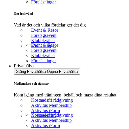
Föreläsningar
Om friskvård
Vad är det och vilka fördelar ger det dig
Event & Resor
Företagsevent
Klubbkvällar
Event & Resor
Föreläsningar
Företagsevent
Klubbkvällar
Föreläsningar
Privathälsa
Stäng Privathälsa
Öppna Privathälsa
Medlemskap och tjänster
Kom igång med träningen, behåll och maxa dina resultat
Kostnadsfri rådgivning
Aktivitus Membership
Aktivitus iForm
Kostnadsfri rådgivning
Aktivitus Life
Aktivitus Membership
Aktivitus iForm