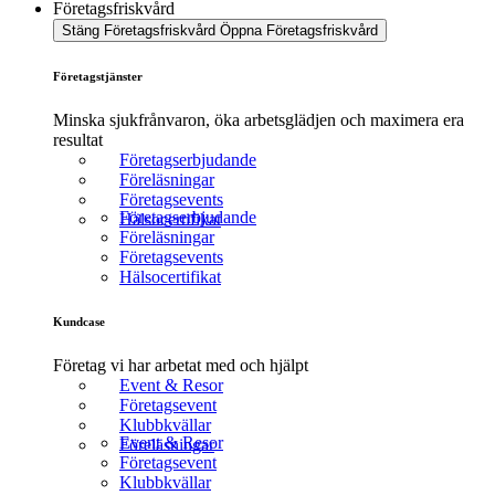
Företagsfriskvård
Stäng Företagsfriskvård
Öppna Företagsfriskvård
Företagstjänster
Minska sjukfrånvaron, öka arbetsglädjen och maximera era
resultat
Företagserbjudande
Föreläsningar
Företagsevents
Företagserbjudande
Hälsocertifikat
Föreläsningar
Företagsevents
Hälsocertifikat
Kundcase
Företag vi har arbetat med och hjälpt
Event & Resor
Företagsevent
Klubbkvällar
Event & Resor
Föreläsningar
Företagsevent
Klubbkvällar