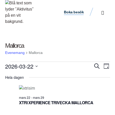
Boka besök
Mallorca
Evenemang
Mallorca
Ev
2026-03-22
Evene
Sök
Dag
vyn
Välj
Search
Hela dagen
datum.
and
Views
mars 22
-
mars 29
Navigat
XTRI XPERIENCE TRIVECKA MALLORCA