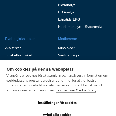
Blodanalys
HB Analys
Långtids-EKG
Natriumanalys – Svettanalys
Fysiologiska tester
Medlemmar
Alla tester
Mina sidor
Tröskeltest cykel
Vanliga frågor
Tröskeltest löpning
AUTOGIRO
Om cookies på denna webbplats
Tröskeltest skidor
© 2026
Vi använder cookies för att samla in och analysera information om
Tröskeltest triathlon (cykel +
Integritetspolicy
webbplatsens prestanda och användning, för att förbättra
löpning)
funktioner kopplade till sociala medier och för att förbättra och
Tröskeltest + VO2max
anpassa innehåll och annonser.
Läs mer i vår Cookie Policy
Tröskeltest Duo
Inställningar för cookies
VO2max-test
Wingate-test
Avböj alla cookies