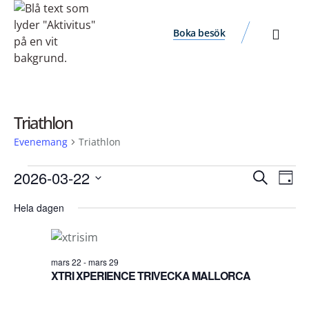
Boka besök
Triathlon
Evenemang
Triathlon
Ev
Evene
2026-03-22
Sök
Dag
vyn
Välj
Search
Hela dagen
datum.
and
Views
Navigat
mars 22
-
mars 29
XTRI XPERIENCE TRIVECKA MALLORCA