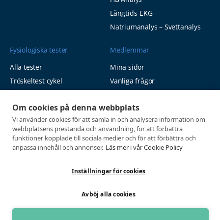
Långtids-EKG
Natriumanalys – Svettanalys
Fysiologiska tester
Medlemmar
Alla tester
Mina sidor
Tröskeltest cykel
Vanliga frågor
Tröskeltest löpning
AUTOGIRO
Om cookies på denna webbplats
Tröskeltest skidor
© 2026
Vi använder cookies för att samla in och analysera information om
Tröskeltest triathlon (cykel +
Integritetspolicy
webbplatsens prestanda och användning, för att förbättra
löpning)
funktioner kopplade till sociala medier och för att förbättra och
Tröskeltest + VO2max
anpassa innehåll och annonser.
Läs mer i vår Cookie Policy
Tröskeltest Duo
Inställningar för cookies
VO2max-test
Wingate-test
Avböj alla cookies