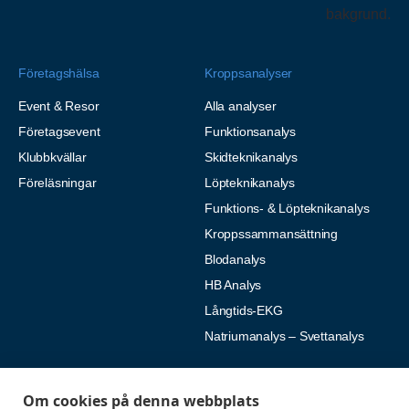
Företagshälsa
Kroppsanalyser
Event & Resor
Alla analyser
Företagsevent
Funktionsanalys
Klubbkvällar
Skidteknikanalys
Föreläsningar
Löpteknikanalys
Funktions- & Löpteknikanalys
Kroppssammansättning
Blodanalys
HB Analys
Långtids-EKG
Natriumanalys – Svettanalys
Fysiologiska tester
Medlemmar
Om cookies på denna webbplats