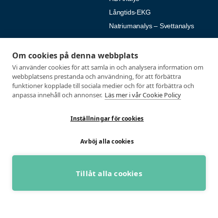
Långtids-EKG
Natriumanalys – Svettanalys
Fysiologiska tester
Medlemmar
Om cookies på denna webbplats
Alla tester
Mina sidor
Vi använder cookies för att samla in och analysera information om
webbplatsens prestanda och användning, för att förbättra
Tröskeltest cykel
Vanliga frågor
funktioner kopplade till sociala medier och för att förbättra och
Tröskeltest löpning
AUTOGIRO
anpassa innehåll och annonser.
Läs mer i vår Cookie Policy
Tröskeltest skidor
© 2026
Inställningar för cookies
Tröskeltest triathlon (cykel +
Integritetspolicy
löpning)
Avböj alla cookies
Tröskeltest + VO2max
Tröskeltest Duo
VO2max-test
Tillåt alla cookies
Wingate-test
BOKA GRATIS RÅDGIVNING