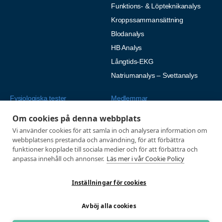
Funktions- & Löpteknikanalys
Kroppssammansättning
Blodanalys
HB Analys
Långtids-EKG
Natriumanalys – Svettanalys
Fysiologiska tester
Medlemmar
Alla tester
Mina sidor
Om cookies på denna webbplats
Tröskeltest cykel
Vanliga frågor
Vi använder cookies för att samla in och analysera information om
webbplatsens prestanda och användning, för att förbättra
Tröskeltest löpning
AUTOGIRO
funktioner kopplade till sociala medier och för att förbättra och
Tröskeltest skidor
anpassa innehåll och annonser.
Läs mer i vår Cookie Policy
© 2026
Tröskeltest triathlon (cykel +
Integritetspolicy
löpning)
Inställningar för cookies
Tröskeltest + VO2max
Avböj alla cookies
Tröskeltest Duo
VO2max-test