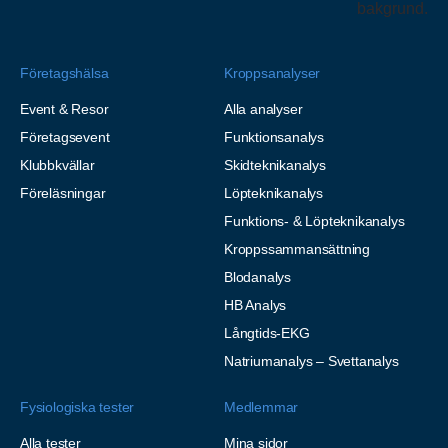
Företagshälsa
Kroppsanalyser
Event & Resor
Alla analyser
Företagsevent
Funktionsanalys
Klubbkvällar
Skidteknikanalys
Föreläsningar
Löpteknikanalys
Funktions- & Löpteknikanalys
Kroppssammansättning
Blodanalys
HB Analys
Långtids-EKG
Natriumanalys – Svettanalys
Fysiologiska tester
Medlemmar
Alla tester
Mina sidor