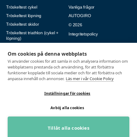
Tröskeltest cykel
Vanliga frågor
Tröskeltest löpning
AUTOGIRO
Tröskeltest skidor
© 2026
Tröskeltest triathlon (cykel +
Integritetspolicy
löpning)
Tröskeltest + VO2max
Om cookies på denna webbplats
Tröskeltest Duo
Vi använder cookies för att samla in och analysera information om
VO2max-test
webbplatsens prestanda och användning, för att förbättra
funktioner kopplade till sociala medier och för att förbättra och
Wingate-test
anpassa innehåll och annonser.
Läs mer i vår Cookie Policy
Inställningar för cookies
Avböj alla cookies
Utvecklad med passion av Marknadsföringsbyrå Profit Media
Tillåt alla cookies
BOKA GRATIS RÅDGIVNING