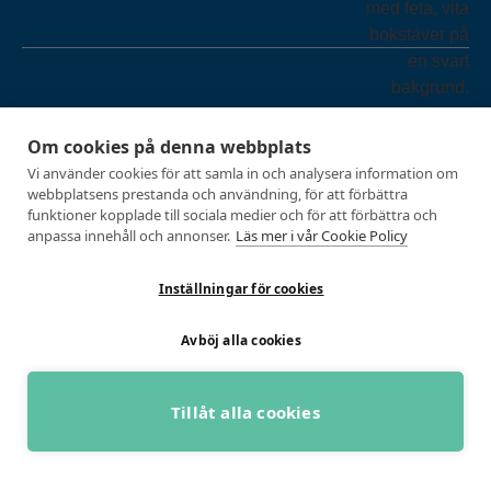
Om cookies på denna webbplats
Företagshälsa
Kroppsanalyser
Vi använder cookies för att samla in och analysera information om
webbplatsens prestanda och användning, för att förbättra
Event & Resor
Alla analyser
funktioner kopplade till sociala medier och för att förbättra och
Företagsevent
Funktionsanalys
anpassa innehåll och annonser.
Läs mer i vår Cookie Policy
Klubbkvällar
Skidteknikanalys
Inställningar för cookies
Föreläsningar
Löpteknikanalys
Funktions- & Löpteknikanalys
Avböj alla cookies
Kroppssammansättning
Blodanalys
Tillåt alla cookies
HB Analys
BOKA GRATIS RÅDGIVNING
Långtids-EKG
Natriumanalys – Svettanalys