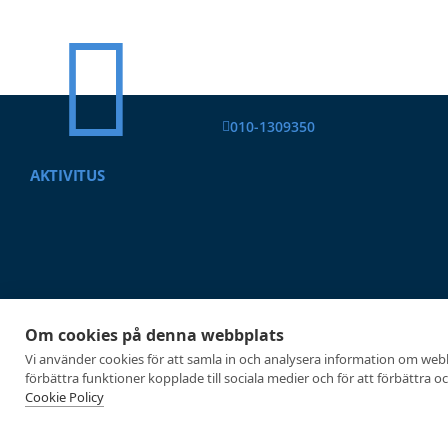
010-1309350
AKTIVITUS
Om cookies på denna webbplats
Uppnå ditt bästa 
Vi använder cookies för att samla in och analysera information om web
förbättra funktioner kopplade till sociala medier och för att förbättra 
Cookie Policy
Aktivitus är ledande på fysiologis
Att mäta är att veta och det är vi 