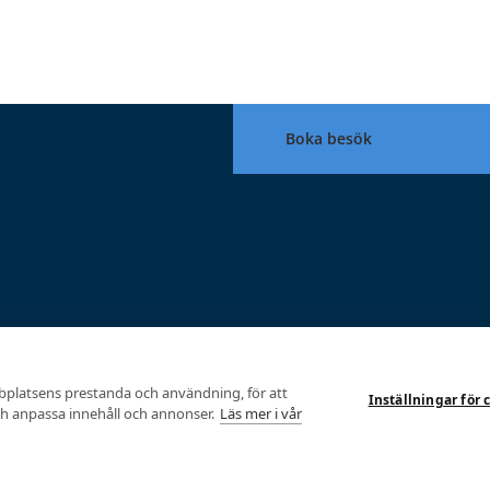
Boka besök
liv
bplatsens prestanda och användning, för att
Inställningar för 
och anpassa innehåll och annonser.
Läs mer i vår
ka tester. Sedan etablering 2004 har vi gjort över 100 000 tester.
bäst på.