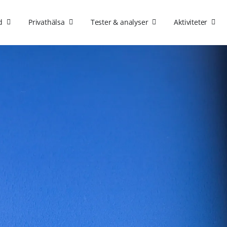
d
Privathälsa
Tester & analyser
Aktiviteter