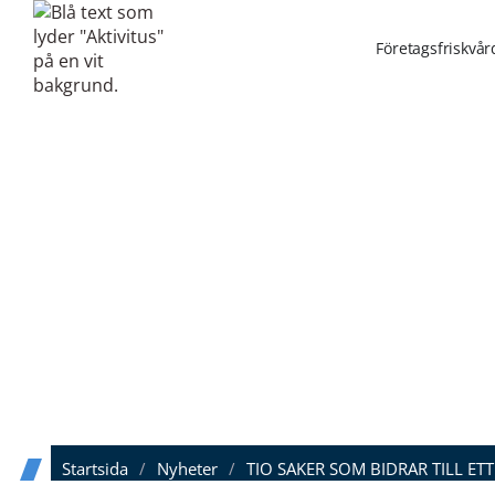
Företagsfriskvår
Startsida
/
Nyheter
/
TIO SAKER SOM BIDRAR TILL E