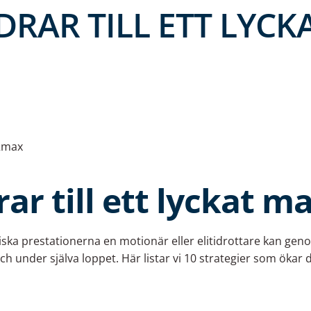
DRAR TILL ETT LYCK
2max
ar till ett lyckat 
iska prestationerna en motionär eller elitidrottare kan gen
h under själva loppet. Här listar vi 10 strategier som ökar