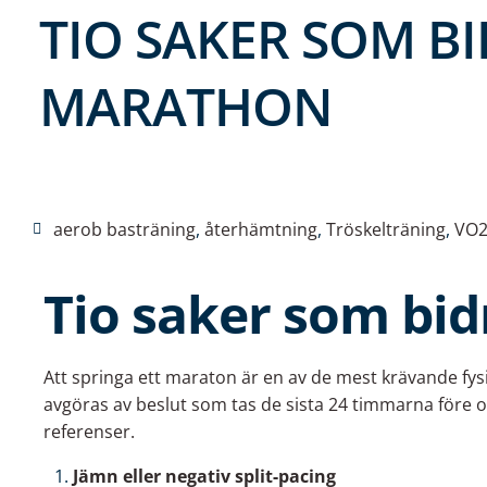
TIO SAKER SOM BI
MARATHON
Aktivitus
maj 30, 2025
1:36 e m
aerob basträning
,
återhämtning
,
Tröskelträning
,
VO
Tio saker som bidr
Att springa ett maraton är en av de mest krävande fys
avgöras av beslut som tas de sista 24 timmarna före oc
referenser.
Jämn eller negativ split-pacing