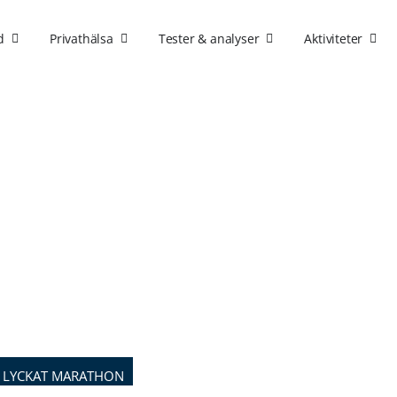
d
Privathälsa
Tester & analyser
Aktiviteter
TT LYCKAT MARATHON