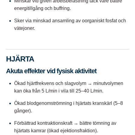
Minskar vid given arbetsbelastning tack vare bättre
energitillgång och buffring.
Sker via minskad ansamling av oorganiskt fosfat och
vätejoner.
HJÄRTA
Akuta effekter vid fysisk aktivitet
Ökad hjärtfrekvens och slagvolym → minutvolymen
kan öka från 5 L/min i vila till 25–40 L/min.
Ökad blodgenomströmning i hjärtats kranskärl (5–8
gånger).
Förbättrad kontraktionskraft → bättre tömning av
hjärtats kamrar (ökad ejektionsfraktion).