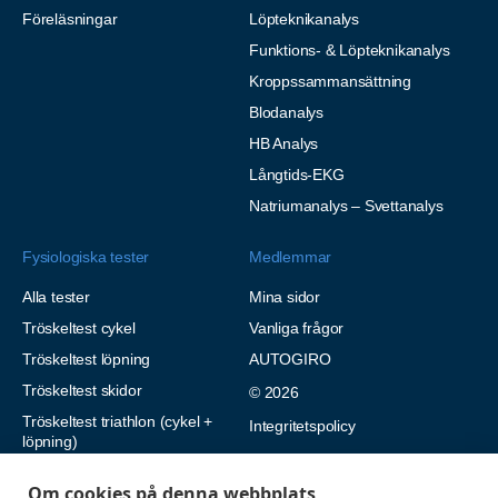
Föreläsningar
Löpteknikanalys
Funktions- & Löpteknikanalys
Kroppssammansättning
Blodanalys
HB Analys
Långtids-EKG
Natriumanalys – Svettanalys
Fysiologiska tester
Medlemmar
Alla tester
Mina sidor
Tröskeltest cykel
Vanliga frågor
Tröskeltest löpning
AUTOGIRO
Tröskeltest skidor
© 2026
Tröskeltest triathlon (cykel +
Integritetspolicy
löpning)
Tröskeltest + VO2max
Om cookies på denna webbplats