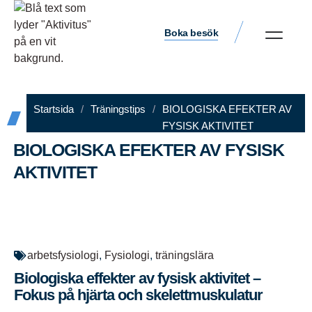
Boka besök
Startsida
/
Träningstips
/
BIOLOGISKA EFEKTER AV
FYSISK AKTIVITET
BIOLOGISKA EFEKTER AV FYSISK
AKTIVITET
Aktivitus
juni 17, 2025
10:46 f m
arbetsfysiologi
,
Fysiologi
,
träningslära
Biologiska effekter av fysisk aktivitet –
Fokus på hjärta och skelettmuskulatur