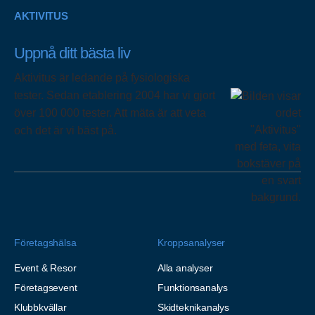
AKTIVITUS
Uppnå ditt bästa liv
Aktivitus är ledande på fysiologiska
tester. Sedan etablering 2004 har vi gjort
över 100 000 tester. Att mäta är att veta
och det är vi bäst på.
Företagshälsa
Kroppsanalyser
Event & Resor
Alla analyser
Företagsevent
Funktionsanalys
Klubbkvällar
Skidteknikanalys