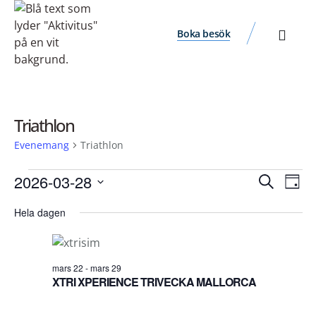
Boka besök
Triathlon
Evenemang
Triathlon
Ev
Evene
2026-03-28
Sök
Dag
vyn
Välj
Search
Hela dagen
datum.
and
Views
Navigat
mars 22
-
mars 29
XTRI XPERIENCE TRIVECKA MALLORCA