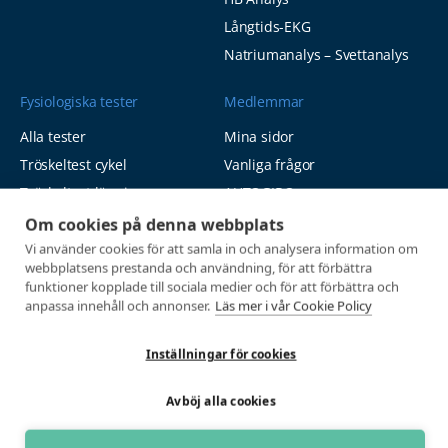
Långtids-EKG
Natriumanalys – Svettanalys
Fysiologiska tester
Medlemmar
Alla tester
Mina sidor
Tröskeltest cykel
Vanliga frågor
Tröskeltest löpning
AUTOGIRO
Om cookies på denna webbplats
Tröskeltest skidor
© 2026
Vi använder cookies för att samla in och analysera information om
Tröskeltest triathlon (cykel +
Integritetspolicy
webbplatsens prestanda och användning, för att förbättra
löpning)
funktioner kopplade till sociala medier och för att förbättra och
Tröskeltest + VO2max
anpassa innehåll och annonser.
Läs mer i vår Cookie Policy
Tröskeltest Duo
Inställningar för cookies
VO2max-test
Wingate-test
Avböj alla cookies