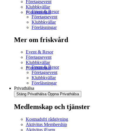
Företagsevent
Klubbkvällar
Event & Resor
Föreläsningar
Företagsevent
Klubbkvällar
Föreläsningar
Mer om friskvård
Event & Resor
Företagsevent
Klubbkvällar
Event & Resor
Föreläsningar
Företagsevent
Klubbkvällar
Föreläsningar
Privathälsa
Stäng Privathälsa
Öppna Privathälsa
Medlemskap och tjänster
Kostnadsfri rådgivning
Aktivitus Membership
Aktivitus iForm