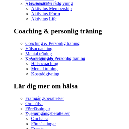
Kostnadsfri rådgivning
Aktivitus Life
Aktivitus Membership
Aktivitus iForm
Aktivitus Life
Coaching & personlig träning
Coaching & Personlig träning
Hälsocoaching
Mental träning
Coaching & Personlig träning
Kostrådgivning
Hälsocoaching
Mental träning
Kostrådgivning
Lär dig mer om hälsa
Framgångsberättelser
Om hälsa
Föreläsningar
Framgångsberättelser
Events
Om hälsa
Föreläsningar
Events