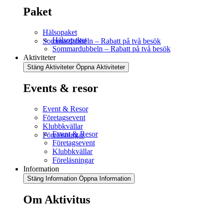
Paket
Hälsopaket
Hälsopaket
Sommardubbeln – Rabatt på två besök
Sommardubbeln – Rabatt på två besök
Aktiviteter
Stäng Aktiviteter
Öppna Aktiviteter
Events & resor
Event & Resor
Företagsevent
Klubbkvällar
Event & Resor
Föreläsningar
Företagsevent
Klubbkvällar
Föreläsningar
Information
Stäng Information
Öppna Information
Om Aktivitus