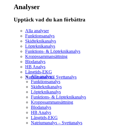
Analyser
Upptäck vad du kan förbättra​
Alla analyser
Funktionsanalys
Skidteknikanalys
Löpteknikanalys
Funktions- & Löpteknikanalys
Kroppssammansättning
Blodanalys
HB Analys
Långtids-EKG
Alla analyser
Natriumanalys – Svettanalys
Funktionsanalys
Skidteknikanalys
Löpteknikanalys
Funktions- & Löpteknikanalys
Kroppssammansättning
Blodanalys
HB Analys
Långtids-EKG
Natriumanalys – Svettanalys