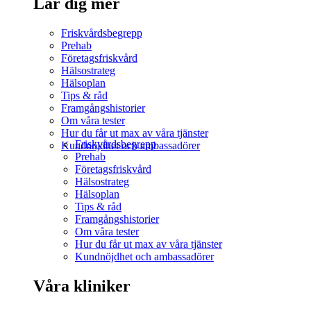
Lär dig mer
Friskvårdsbegrepp
Prehab
Företagsfriskvård
Hälsostrateg
Hälsoplan
Tips & råd
Framgångshistorier
Om våra tester
Hur du får ut max av våra tjänster
Friskvårdsbegrepp
Kundnöjdhet och ambassadörer
Prehab
Företagsfriskvård
Hälsostrateg
Hälsoplan
Tips & råd
Framgångshistorier
Om våra tester
Hur du får ut max av våra tjänster
Kundnöjdhet och ambassadörer
Våra kliniker