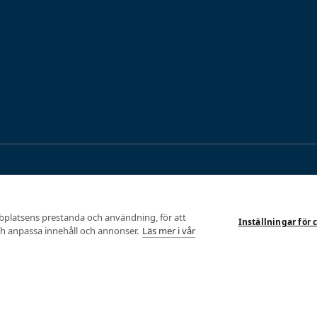
Kroppsanalyser
Me
Fysiologiska tester
bplatsens prestanda och användning, för att
Alla analyser
Min
Inställningar för 
Alla tester
och anpassa innehåll och annonser.
Läs mer i vår
Funktionsanalys
Van
Tröskeltest cykel
Skidteknikanalys
AU
Tröskeltest löpning
Löpteknikanalys
© 
Tröskeltest skidor
Funktions- & Löpteknikanalys
Int
Tröskeltest triathlon (cykel +