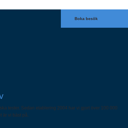
Boka besök
v
iska tester. Sedan etablering 2004 har vi gjort över 100 000
t är vi bäst på.