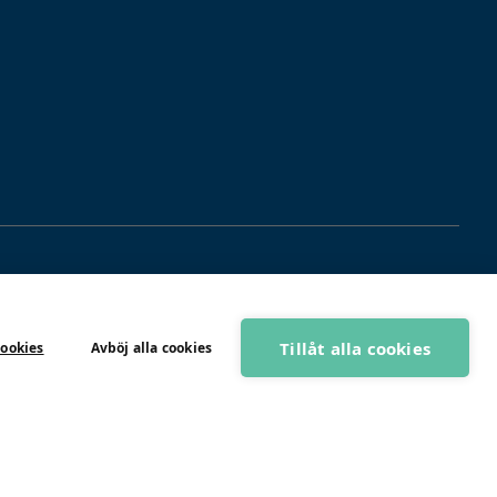
dlemmar
a sidor
Tillåt alla cookies
cookies
Avböj alla cookies
BOKA GRATIS RÅDGIVNING
liga frågor
TOGIRO
2026
egritetspolicy