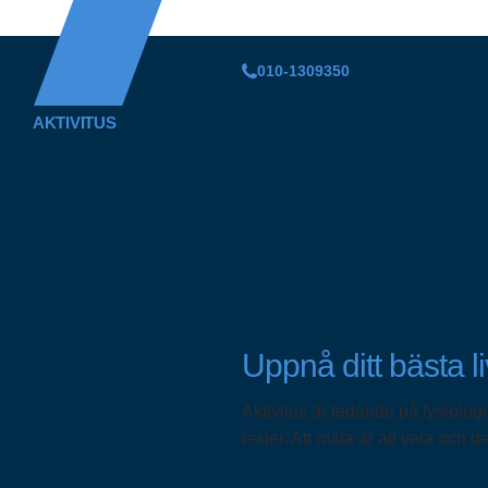
010-1309350
AKTIVITUS
Uppnå ditt bästa li
Aktivitus är ledande på fysiolog
tester. Att mäta är att veta och de