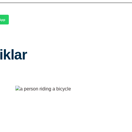
App
iklar