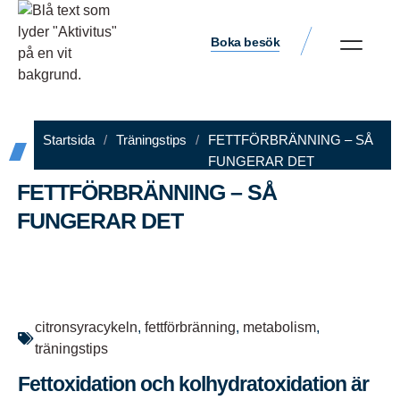
Boka besök
Startsida
/
Träningstips
/
FETTFÖRBRÄNNING – SÅ
FUNGERAR DET
FETTFÖRBRÄNNING – SÅ
FUNGERAR DET
Aktivitus
december 20, 2024
2:30 e m
citronsyracykeln
,
fettförbränning
,
metabolism
,
träningstips
Fettoxidation och kolhydratoxidation är