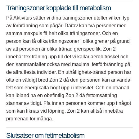
Träningszoner kopplade till metabolism
På Aktivitus sätter vi dina träningszoner utefter vilken typ
av förbränning som pågår. Därav kan två personer med
samma maxpuls få helt olika träningszoner. Och en
person kan få olika träningszoner i olika grenar på grund
av att personen är olika tränad grenspecifik. Zon 2
innebär tex träning upp till det vi kallar aerob tröskel och
den sammanfaller också med maximal fettförbränning på
de allra flesta individer. En uthållighets-tränad person har
ofta en väldigt bred Zon 2 då den personen kan använda
fett som energikälla högt upp i intensitet. Och en otränad
kan ibland ha en obefintlig Zon 2 då fettomsättning
stannar av tidigt. Ffa innan personen kommer upp i något
som kan liknas vid löpning. Zon 2 kan alltså innebära
promenad för många.
Slutsatser om fettmetabolism