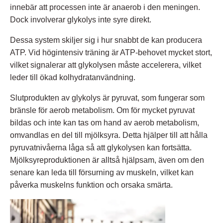
innebär att processen inte är anaerob i den meningen.
Dock involverar glykolys inte syre direkt.
Dessa system skiljer sig i hur snabbt de kan producera
ATP. Vid högintensiv träning är ATP-behovet mycket stort,
vilket signalerar att glykolysen måste accelerera, vilket
leder till ökad kolhydratanvändning.
Slutprodukten av glykolys är pyruvat, som fungerar som
bränsle för aerob metabolism. Om för mycket pyruvat
bildas och inte kan tas om hand av aerob metabolism,
omvandlas en del till mjölksyra. Detta hjälper till att hålla
pyruvatnivåerna låga så att glykolysen kan fortsätta.
Mjölksyreproduktionen är alltså hjälpsam, även om den
senare kan leda till försurning av muskeln, vilket kan
påverka muskelns funktion och orsaka smärta.