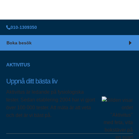
010-1309350
Boka besök
AKTIVITUS
Uppnå ditt bästa liv
Aktivitus är ledande på fysiologiska
tester. Sedan etablering 2004 har vi gjort
över 100 000 tester. Att mäta är att veta
och det är vi bäst på.