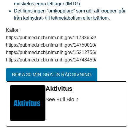
muskelns egna fettlager (IMTG).
Det finns ingen ”omkopplare” som gör att kroppen går
från kolhydrat- till fettmetabolism eller tvärtom.
Källor:
https://pubmed.ncbi.nlm.nih.gov/11782653/
https://pubmed.ncbi.nlm.nih.gov/14750010/
https://pubmed.ncbi.nlm.nih.gov/15212756/
https://pubmed.ncbi.nlm.nih.gov/14748459/
BOKA 30 MIN GRATIS RÅDGIVNING
Aktivitus
See Full Bio