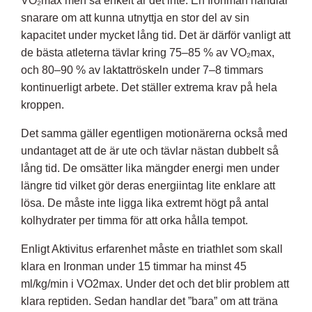
VO₂max men så enkelt är det inte. En Ironman handlar
snarare om att kunna utnyttja en stor del av sin
kapacitet under mycket lång tid. Det är därför vanligt att
de bästa atleterna tävlar kring 75–85 % av VO₂max,
och 80–90 % av laktattröskeln under 7–8 timmars
kontinuerligt arbete. Det ställer extrema krav på hela
kroppen.
Det samma gäller egentligen motionärerna också med
undantaget att de är ute och tävlar nästan dubbelt så
lång tid. De omsätter lika mängder energi men under
längre tid vilket gör deras energiintag lite enklare att
lösa. De måste inte ligga lika extremt högt på antal
kolhydrater per timma för att orka hålla tempot.
Enligt Aktivitus erfarenhet måste en triathlet som skall
klara en Ironman under 15 timmar ha minst 45
ml/kg/min i VO2max. Under det och det blir problem att
klara reptiden. Sedan handlar det ”bara” om att träna