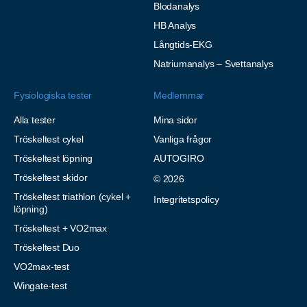
Blodanalys
HB Analys
Långtids-EKG
Natriumanalys – Svettanalys
Fysiologiska tester
Medlemmar
Alla tester
Mina sidor
Tröskeltest cykel
Vanliga frågor
Tröskeltest löpning
AUTOGIRO
Tröskeltest skidor
© 2026
Tröskeltest triathlon (cykel +
Integritetspolicy
löpning)
Tröskeltest + VO2max
Tröskeltest Duo
VO2max-test
Wingate-test