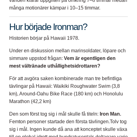
världen klarar uppgiften på omkring 7–8 timmar medan
många motionärer kämpar i 10–15 timmar.
Hur började Ironman?
Historien börjar på Hawaii 1978.
Under en diskussion mellan marinsoldater, löpare och
simmare uppstod frågan:
Vem är egentligen den
mest vältränade uthållighetsidrottaren?
För att avgöra saken kombinerade man tre befintliga
tävlingar på Hawaii: Waikiki Roughwater Swim (3,8
km), Around-Oahu Bike Race (180 km) och Honolulu
Marathon (42,2 km)
Den som först tog sig i mål skulle få titeln:
Iron Man.
Femton personer startade den första tävlingen.Tolv tog
sig i mål. Ingen kunde då ana att konceptet skulle växa
till en global idrott med hundratusentals deltagare varje