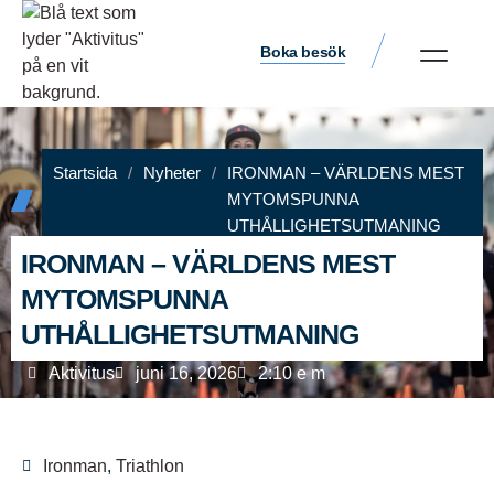
Boka besök
Startsida
/
Nyheter
/
IRONMAN – VÄRLDENS MEST
MYTOMSPUNNA
UTHÅLLIGHETSUTMANING
IRONMAN – VÄRLDENS MEST
MYTOMSPUNNA
UTHÅLLIGHETSUTMANING
Aktivitus
juni 16, 2026
2:10 e m
Ironman
,
Triathlon