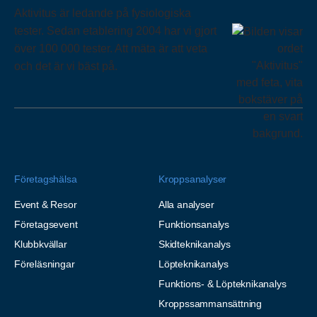
Aktivitus är ledande på fysiologiska
tester. Sedan etablering 2004 har vi gjort
över 100 000 tester. Att mäta är att veta
och det är vi bäst på.
Företagshälsa
Kroppsanalyser
Event & Resor
Alla analyser
Företagsevent
Funktionsanalys
Klubbkvällar
Skidteknikanalys
Föreläsningar
Löpteknikanalys
Funktions- & Löpteknikanalys
Kroppssammansättning