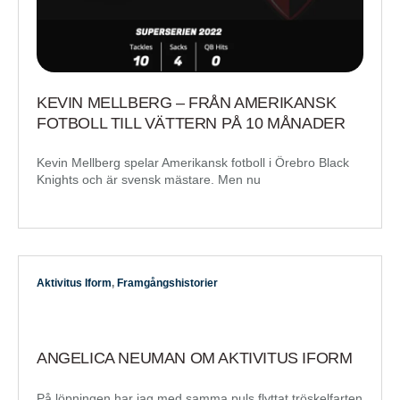
KEVIN MELLBERG – FRÅN AMERIKANSK
FOTBOLL TILL VÄTTERN PÅ 10 MÅNADER
Kevin Mellberg spelar Amerikansk fotboll i Örebro Black
Knights och är svensk mästare. Men nu
Aktivitus Iform
,
Framgångshistorier
ANGELICA NEUMAN OM AKTIVITUS IFORM
På löpningen har jag med samma puls flyttat tröskelfarten