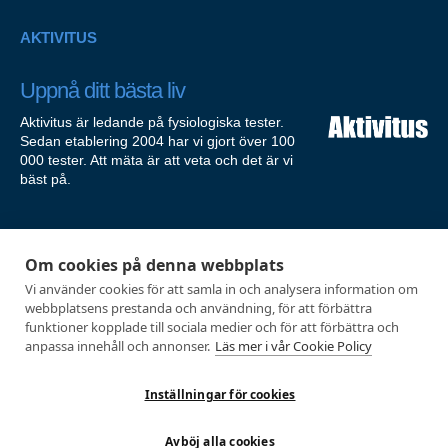
AKTIVITUS
Uppnå ditt bästa liv
Aktivitus är ledande på fysiologiska tester.
Sedan etablering 2004 har vi gjort över 100
000 tester. Att mäta är att veta och det är vi
bäst på.
Om cookies på denna webbplats
Företagshälsa
Kroppsanalyser
Vi använder cookies för att samla in och analysera information om
webbplatsens prestanda och användning, för att förbättra
Event & Resor
Alla analyser
funktioner kopplade till sociala medier och för att förbättra och
anpassa innehåll och annonser.
Läs mer i vår Cookie Policy
Företagsevent
Funktionsanalys
Klubbkvällar
Skidteknikanalys
Inställningar för cookies
Föreläsningar
Löpteknikanalys
Funktions- & Löpteknikanalys
Avböj alla cookies