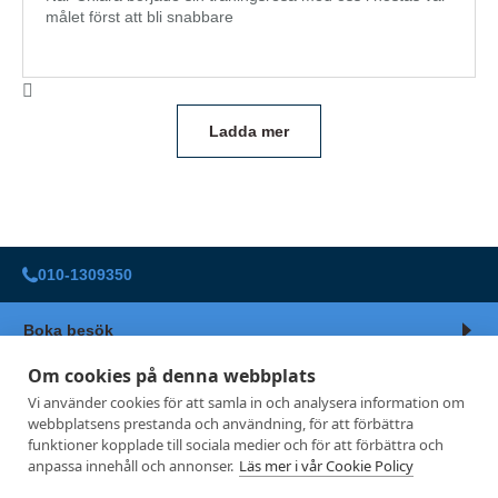
målet först att bli snabbare
Ladda mer
010-1309350
Boka besök
Om cookies på denna webbplats
Vi använder cookies för att samla in och analysera information om
AKTIVITUS
webbplatsens prestanda och användning, för att förbättra
funktioner kopplade till sociala medier och för att förbättra och
Uppnå ditt bästa liv
anpassa innehåll och annonser.
Läs mer i vår Cookie Policy