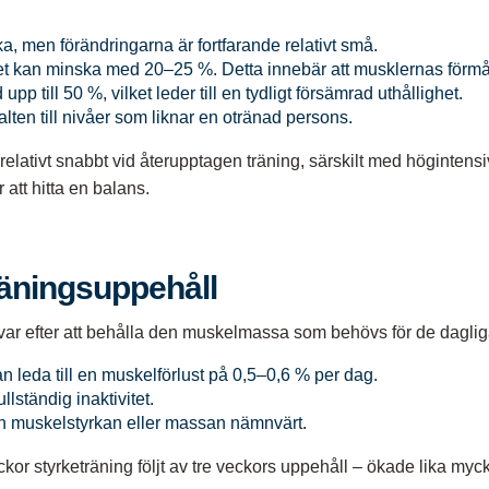
ka, men förändringarna är fortfarande relativt små.
itet kan minska med 20–25 %. Detta innebär att musklernas förmå
 till 50 %, vilket leder till en tydligt försämrad uthållighet.
alten till nivåer som liknar en otränad persons.
lativt snabbt vid återupptagen träning, särskilt med högintensiv
r att hitta en balans.
äningsuppehåll
var efter att behålla den muskelmassa som behövs för de dagliga
an leda till en muskelförlust på 0,5–0,6 % per dag.
ständig inaktivitet.
an muskelstyrkan eller massan nämnvärt.
eckor styrketräning följt av tre veckors uppehåll – ökade lika 