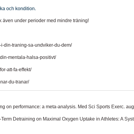
yrka och kondition.
k även under perioder med mindre träning!
-i-din-traning-sa-undviker-du-dem/
din-mentala-halsa-positivt/
r-att-fa-effekt/
nar-du-tranar/
pering on performance: a meta-analysis. Med Sci Sports Exerc. a
ng-Term Detraining on Maximal Oxygen Uptake in Athletes: A Sy