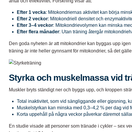
antal och effektivitet. Forskning visar att:
Efter 1 vecka
: Mitokondriernas aktivitet kan börja mins
Efter 2 veckor
: Mitokondriell densitet och enzymaktiv
Efter 3–4 veckor
: Mitokondrievolymen kan minska med upp
Efter flera månader
: Utan träning återgår mitokondrieh
Den goda nyheten är att mitokondrier kan byggas upp igen re
träning är
inte heller gynnsamt för mitokondrier
, så det gälle
Styrka och muskelmassa vid tr
Muskler bryts ständigt ner och byggs upp, och kroppen strä
Total inaktivitet, som vid sängliggande eller gipsning, k
Muskelstyrkan kan minska med 0,3–4,2 % per dag vid full
Korta uppehåll på några veckor påverkar däremot säll
En studie visade att personer som tränade i cykler – sex v