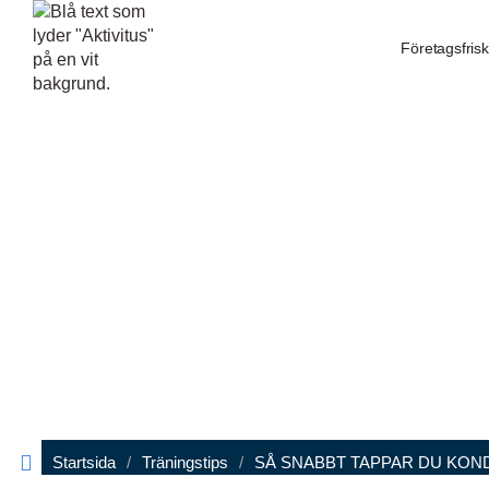
Företagsfris
Startsida
/
Träningstips
/
SÅ SNABBT TAPPAR DU KOND