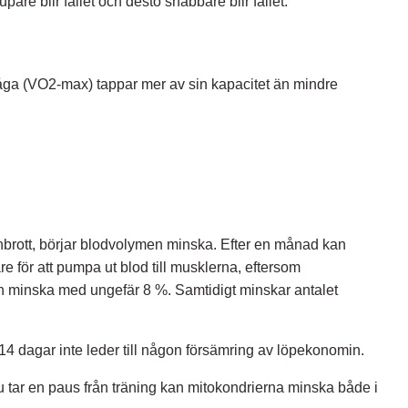
pare blir fallet och desto snabbare blir fallet.
rmåga (VO2-max) tappar mer av sin kapacitet än mindre
enbrott, börjar blodvolymen minska. Efter en månad kan
 för att pumpa ut blod till musklerna, eftersom
n minska med ungefär 8 %. Samtidigt minskar antalet
 14 dagar inte leder till någon försämring av löpekonomin.
u tar en paus från träning kan mitokondrierna minska både i