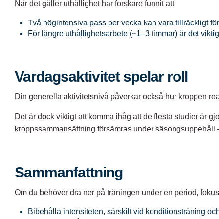
När det gäller uthållighet har forskare funnit att:
Två högintensiva pass per vecka kan vara tillräckligt för
För längre uthållighetsarbete (~1–3 timmar) är det vikt
Vardagsaktivitet spelar roll
Din generella aktivitetsnivå påverkar också hur kroppen re
Det är dock viktigt att komma ihåg att de flesta studier är gj
kroppssammansättning försämras under säsongsuppehåll – tro
Sammanfattning
Om du behöver dra ner på träningen under en period, fokuse
Bibehålla intensiteten, särskilt vid konditionsträning oc