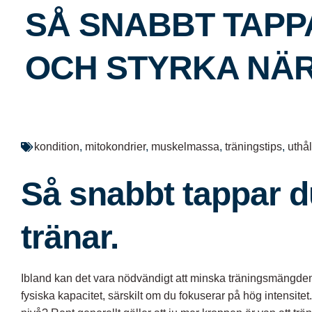
SÅ SNABBT TAPP
OCH STYRKA NÄR
Aktivitus
februari 7, 2025
1:08 e m
kondition
,
mitokondrier
,
muskelmassa
,
träningstips
,
uthål
Så snabbt tappar d
tränar.
Ibland kan det vara nödvändigt att minska träningsmängden, v
fysiska kapacitet, särskilt om du fokuserar på hög intensitet