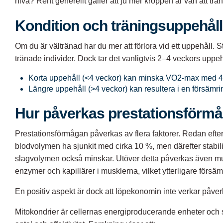
nivå? Rent generellt gäller att ju mer kroppen är van att trän
Kondition och träningsuppehåll
Om du är vältränad har du mer att förlora vid ett uppehåll
tränade individer. Dock tar det vanligtvis 2–4 veckors upp
Korta uppehåll (<4 veckor) kan minska VO2-max med 
Längre uppehåll (>4 veckor) kan resultera i en försämr
Hur påverkas prestationsförmå
Prestationsförmågan påverkas av flera faktorer. Redan efter
blodvolymen ha sjunkit med cirka 10 %, men därefter stabili
slagvolymen också minskar. Utöver detta påverkas även mus
enzymer och kapillärer i musklerna, vilket ytterligare försä
En positiv aspekt är dock att löpekonomin inte verkar påverk
Mitokondrier är cellernas energiproducerande enheter och sp