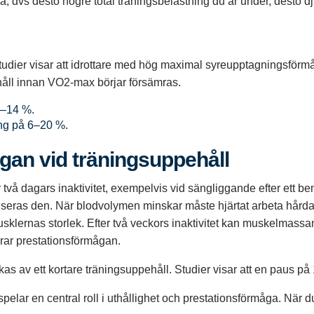
a, dvs desto högre total träningsbelastning du är under, desto dju
. Studier visar att idrottare med hög maximal syreupptagningsfö
ehåll innan VO2-max börjar försämras.
4–14 %.
ing på 6–20 %.
gan vid träningsuppehåll
 två dagars inaktivitet, exempelvis vid sängliggande efter ett b
seras den. När blodvolymen minskar måste hjärtat arbeta hårdare
klernas storlek. Efter två veckors inaktivitet kan muskelmassa
mrar prestationsförmågan.
as av ett kortare träningsuppehåll. Studier visar att en paus på
elar en central roll i uthållighet och prestationsförmåga. När d