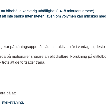
 att bibehålla kortvarig uthållighet (~4–8 minuters arbete).
igt att inte sänka intensiteten, även om volymen kan minskas med
agerar på träningsuppehåll. Ju mer aktiv du är i vardagen, desto
orda på motionärer snarare än elitidrottare. Forskning på elitfotb
ts att de fortsätter träna.
ra på att:
h styrketräning.