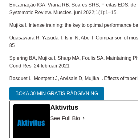
Encarnação IGA, Viana RB, Soares SRS, Freitas EDS, de Lir
Systematic Review. Muscles. juni 2022;1(1):1–15.
Mujika I. Intense training: the key to optimal performance 
Ogasawara R, Yasuda T, Ishii N, Abe T. Comparison of muscl
85
Spiering BA, Mujika I, Sharp MA, Foulis SA. Maintaining 
Cond Res. 24 februari 2021
Bosquet L, Montpetit J, Arvisais D, Mujika I. Effects of ta
BOKA 30 MIN GRATIS RÅDGIVNING
Aktivitus
See Full Bio