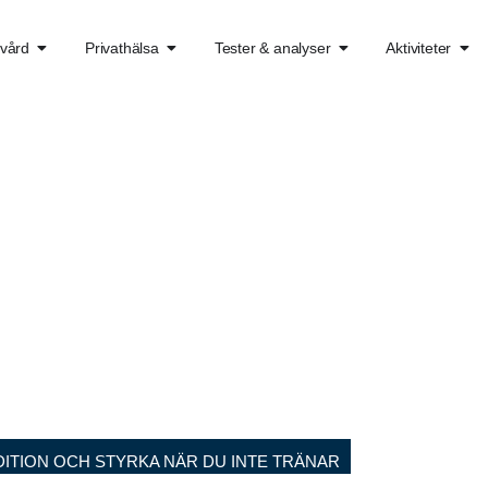
kvård
Privathälsa
Tester & analyser
Aktiviteter
ITION OCH STYRKA NÄR DU INTE TRÄNAR