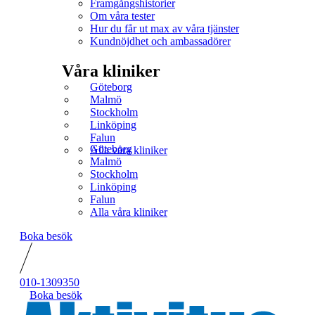
Framgångshistorier
Om våra tester
Hur du får ut max av våra tjänster
Kundnöjdhet och ambassadörer
Våra kliniker
Göteborg
Malmö
Stockholm
Linköping
Falun
Göteborg
Alla våra kliniker
Malmö
Stockholm
Linköping
Falun
Alla våra kliniker
Boka besök
010-1309350
Boka besök