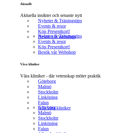
Aktuellt
Aktuella insikter och senaste nytt
Nyheter & Träningstips
Events & resor
Köp Presentkort!
Nyheter & Träningstips
Besök vår Webshop
Events & resor
Köp Presentkort!
Besök vår Webshop
Våra kliniker
Våra kliniker - där vetenskap möter praktik
Göteborg
Malmö
Stockholm
Linköping
Falun
Göteborg
Alla våra kliniker
Malmö
Stockholm
Linköping
Falun