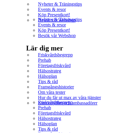
Nyheter & Träningstips
Events & resor
Köp Presentkort!
Nyheter & Träningstips
Besök vår Webshop
Events & resor
Köp Presentkort!
Besök vår Webshop
Lär dig mer
Friskvårdsbegrepp
Prehab
Företagsfriskvård
Hälsostrateg
Hälsoplan
Tips & råd
Framgångshistorier
Om våra tester
Hur du får ut max av våra tjänster
Friskvårdsbegrepp
Kundnöjdhet och ambassadörer
Prehab
Företagsfriskvård
Hälsostrateg
Hälsoplan
Tips & råd