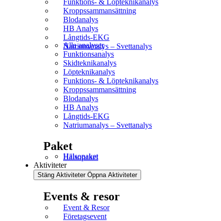
Funktions- & Löpteknikanalys
Kroppssammansättning
Blodanalys
HB Analys
Långtids-EKG
Alla analyser
Natriumanalys – Svettanalys
Funktionsanalys
Skidteknikanalys
Löpteknikanalys
Funktions- & Löpteknikanalys
Kroppssammansättning
Blodanalys
HB Analys
Långtids-EKG
Natriumanalys – Svettanalys
Paket
Hälsopaket
Hälsopaket
Aktiviteter
Stäng Aktiviteter
Öppna Aktiviteter
Events & resor
Event & Resor
Företagsevent