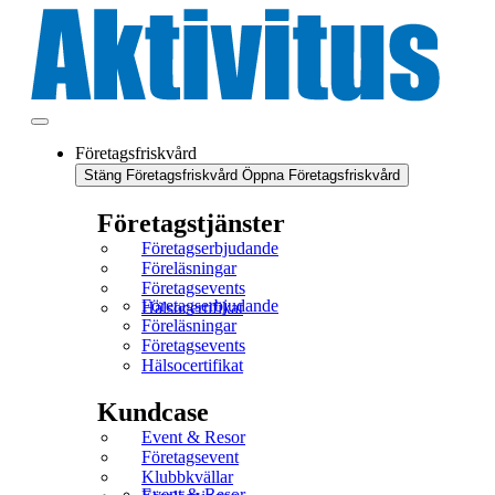
Företagsfriskvård
Stäng Företagsfriskvård
Öppna Företagsfriskvård
Företagstjänster
Företagserbjudande
Föreläsningar
Företagsevents
Företagserbjudande
Hälsocertifikat
Föreläsningar
Företagsevents
Hälsocertifikat
Kundcase
Event & Resor
Företagsevent
Klubbkvällar
Event & Resor