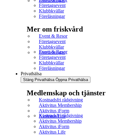
Föreläsningar
Företagsevent
Klubbkvällar
Föreläsningar
Mer om friskvård
Event & Resor
Företagsevent
Klubbkvällar
Event & Resor
Föreläsningar
Företagsevent
Klubbkvällar
Föreläsningar
Privathälsa
Stäng Privathälsa
Öppna Privathälsa
Medlemskap och tjänster
Kostnadsfri rådgivning
Aktivitus Membership
Aktivitus iForm
Kostnadsfri rådgivning
Aktivitus Life
Aktivitus Membership
Aktivitus iForm
Aktivitus Life