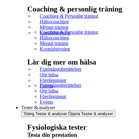
Coaching & personlig träning
Coaching & Personlig träning
Hälsocoaching
Mental träning
Coaching & Personlig träning
Kostrådgivning
Hälsocoaching
Mental träning
Kostrådgivning
Lär dig mer om hälsa
Framgångsberättelser
Om hälsa
Föreläsningar
Framgångsberättelser
Events
Om hälsa
Föreläsningar
Events
Tester & analyser
Stäng Tester & analyser
Öppna Tester & analyser
Fysiologiska tester
Testa din prestation