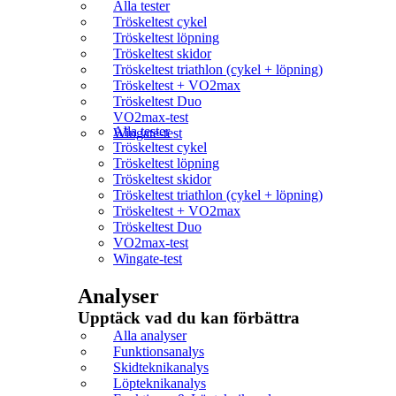
Alla tester
Tröskeltest cykel
Tröskeltest löpning
Tröskeltest skidor
Tröskeltest triathlon (cykel + löpning)
Tröskeltest + VO2max
Tröskeltest Duo
VO2max-test
Alla tester
Wingate-test
Tröskeltest cykel
Tröskeltest löpning
Tröskeltest skidor
Tröskeltest triathlon (cykel + löpning)
Tröskeltest + VO2max
Tröskeltest Duo
VO2max-test
Wingate-test
Analyser
Upptäck vad du kan förbättra​
Alla analyser
Funktionsanalys
Skidteknikanalys
Löpteknikanalys