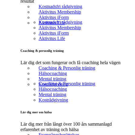
resultat
Kostnadsfri rådgivning
Aktivitus Membership
Aktivitus iForm
Kostnadsfri rådgivning
Aktivitus Life
Aktivitus Membership
Aktivitus iForm
Aktivitus Life
Coaching & personlig träning
Lär dig det som fungerar och få coaching hela vägen
Coaching & Personlig träning
Hälsocoaching
Mental träning
Coaching & Personlig träning
Kostrådgivning
Hälsocoaching
Mental träning
Kostrådgivning
Lär dig mer om hälsa
Lär dig mer från långt över 100 års sammanlagd
erfarenhet av träning och hälsa
Framgångsberättelser