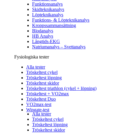
Funktionsanalys
Skidteknikanalys
Löpteknikanalys
Funktions- & Löpteknikanalys
Kroppssammansättning
Blodanalys
HB Analys
Långtids-EKG
Natriumanalys – Svettanalys
Fysiologiska tester
Alla tester
Tröskeltest cykel
Tröskeltest löpning
Tröskeltest skidor
Tröskeltest triathlon (cykel + löpning)
Tröskeltest + VO2max
Tröskeltest Duo
VO2max-test
Wingate-test
Alla tester
Tröskeltest cykel
Tröskeltest löpning
Tröskeltest skidor