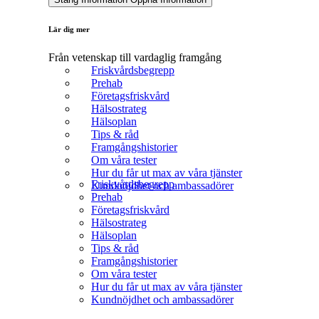
Lär dig mer
Från vetenskap till vardaglig framgång
Friskvårdsbegrepp
Prehab
Företagsfriskvård
Hälsostrateg
Hälsoplan
Tips & råd
Framgångshistorier
Om våra tester
Hur du får ut max av våra tjänster
Friskvårdsbegrepp
Kundnöjdhet och ambassadörer
Prehab
Företagsfriskvård
Hälsostrateg
Hälsoplan
Tips & råd
Framgångshistorier
Om våra tester
Hur du får ut max av våra tjänster
Kundnöjdhet och ambassadörer