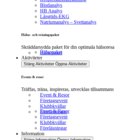
Blodanalys
HB Analys
Långtids-EKG
Natriumanalys – Svettanalys
Hälso- och träningspaket
Skräddarsydda paket för din optimala hälsoresa
Hälsopaket
Hälsopaket
Aktiviteter
Stäng Aktiviteter
Öppna Aktiviteter
Events & resor
Träffas, träna, inspireras, utvecklas tillsammans
Event & Resor
Företagsevent
Klubbkvällar
Event & Resor
Föreläsningar
Företagsevent
Klubbkvällar
Föreläsningar
Information
Stäng Information
Öppna Information