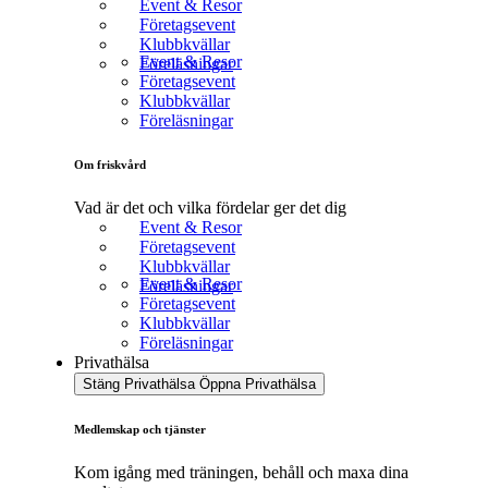
Event & Resor
Företagsevent
Klubbkvällar
Event & Resor
Föreläsningar
Företagsevent
Klubbkvällar
Föreläsningar
Om friskvård
Vad är det och vilka fördelar ger det dig
Event & Resor
Företagsevent
Klubbkvällar
Event & Resor
Föreläsningar
Företagsevent
Klubbkvällar
Föreläsningar
Privathälsa
Stäng Privathälsa
Öppna Privathälsa
Medlemskap och tjänster
Kom igång med träningen, behåll och maxa dina