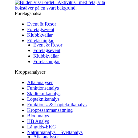
Företagshälsa
Event & Resor
Företagsevent
Klubbkvällar
Föreläsningar
Event & Resor
Företagsevent
Klubbkvällar
Föreläsningar
Kroppsanalyser
Alla analyser
Funktionsanalys
Skidteknikanalys
Löpteknikanalys
Funktions- & Löpteknikanalys
Kroppssammansättning
Blodanalys
HB Analys
Långtids-EKG
Natriumanalys – Svettanalys
Alla analyser