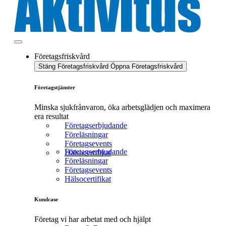
Företagsfriskvård
Stäng Företagsfriskvård
Öppna Företagsfriskvård
Företagstjänster
Minska sjukfrånvaron, öka arbetsglädjen och maximera
era resultat
Företagserbjudande
Föreläsningar
Företagsevents
Företagserbjudande
Hälsocertifikat
Föreläsningar
Företagsevents
Hälsocertifikat
Kundcase
Företag vi har arbetat med och hjälpt