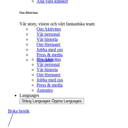
Alla våra kliniker
Om Aktivitus
Vår story, vision och vårt fantastiska team
Om Aktivitus
Vår personal
Vår historia
Om företaget
Jobba med oss
Press & media
Om Aktivitus
Autogiro
Vår personal
Vår historia
Om företaget
Jobba med oss
Press & media
Autogiro
Languages
Stäng Languages
Öppna Languages
Boka besök