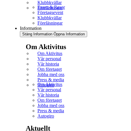
Klubbkvällar
Event & Resor
Föreläsningar
Företagsevent
Klubbkvällar
Föreläsningar
Information
Stäng Information
Öppna Information
Om Aktivitus
Om Aktivitus
Vår personal
Vår historia
Om företaget
Jobba med oss
Press & media
Om Aktivitus
Autogiro
Vår personal
Vår historia
Om företaget
Jobba med oss
Press & media
Autogiro
Aktuellt