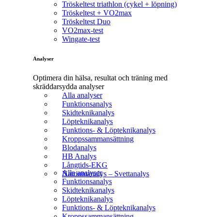
Tröskeltest triathlon (cykel + löpning)
Tröskeltest + VO2max
Tröskeltest Duo
VO2max-test
Wingate-test
Analyser
Optimera din hälsa, resultat och träning med
skräddarsydda analyser
Alla analyser
Funktionsanalys
Skidteknikanalys
Löpteknikanalys
Funktions- & Löpteknikanalys
Kroppssammansättning
Blodanalys
HB Analys
Långtids-EKG
Alla analyser
Natriumanalys – Svettanalys
Funktionsanalys
Skidteknikanalys
Löpteknikanalys
Funktions- & Löpteknikanalys
Kroppssammansättning