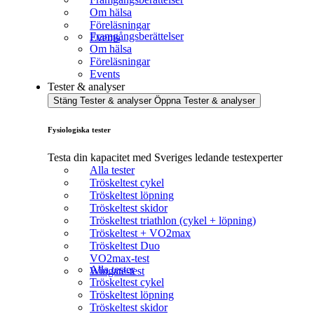
Om hälsa
Föreläsningar
Framgångsberättelser
Events
Om hälsa
Föreläsningar
Events
Tester & analyser
Stäng Tester & analyser
Öppna Tester & analyser
Fysiologiska tester
Testa din kapacitet med Sveriges ledande testexperter
Alla tester
Tröskeltest cykel
Tröskeltest löpning
Tröskeltest skidor
Tröskeltest triathlon (cykel + löpning)
Tröskeltest + VO2max
Tröskeltest Duo
VO2max-test
Alla tester
Wingate-test
Tröskeltest cykel
Tröskeltest löpning
Tröskeltest skidor