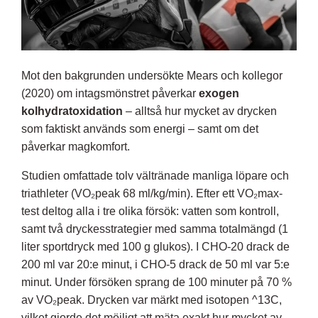
Mot den bakgrunden undersökte
Mears och kollegor
(2020
) om intagsmönstret påverkar
exogen
kolhydratoxidation
– alltså hur mycket av drycken
som faktiskt används som energi – samt om det
påverkar magkomfort.
Studien omfattade tolv vältränade manliga löpare och
triathleter (VO₂peak 68 ml/kg/min). Efter ett VO₂max-
test deltog alla i tre olika försök: vatten som kontroll,
samt två dryckesstrategier med samma totalmängd (1
liter sportdryck med 100 g glukos). I CHO-20 drack de
200 ml var 20:e minut, i CHO-5 drack de 50 ml var 5:e
minut. Under försöken sprang de 100 minuter på 70 %
av VO₂peak. Drycken var märkt med isotopen ^13C,
vilket gjorde det möjligt att mäta exakt hur mycket av