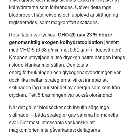
kolhydraterna som förbrändes. Utöver detta togs
blodprover, hjärtfrekvens och upplevd ansträngning
registrerades, samt magkomfort skattades.
Resultaten var tydliga:
CHO-20 gav 23 % högre
genomsnittlig exogen kolhydratoxidation
jämfört
med CHO-5 (0,68 g/min mot 0,61 g/min i toppvärden).
Kroppen utnyttjade alltså drycken bättre när den intogs
i större klunkar mer sällan. Den totala
energiförbrukningen och glykogenanvändningen var
dock lika mellan strategierna, vilket innebär att
skillnaden låg i hur stor del av energin som kom från
drycken. Fettförbränningen var också oförändrad.
När det gäller blodsocker och insulin sågs inga
skillnader – båda strategier gav samma hormonella
svar. Det mest intressanta var kanske att
magkomforten inte påverkades: deltagarna