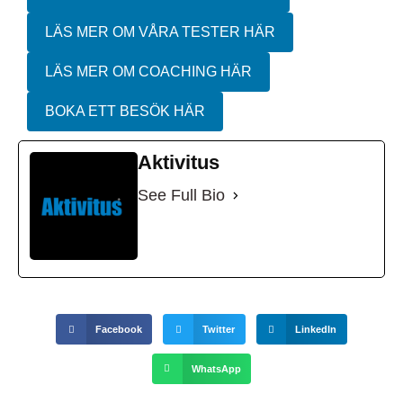
LÄS MER OM VÅRA TESTER HÄR
LÄS MER OM COACHING HÄR
BOKA ETT BESÖK HÄR
Aktivitus
See Full Bio
Facebook
Twitter
LinkedIn
WhatsApp