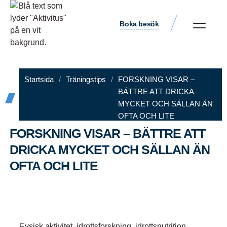
Boka besök
Startsida
/
Träningstips
/
FORSKNING VISAR –
BÄTTRE ATT DRICKA
MYCKET OCH SÄLLAN ÄN
OFTA OCH LITE
FORSKNING VISAR – BÄTTRE ATT
DRICKA MYCKET OCH SÄLLAN ÄN
OFTA OCH LITE
Aktivitus
september 1, 2025
9:34 f m
Fysisk aktivitet
,
idrottsforskning
,
idrottsnutrition
,