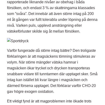
rapporterade liknande nivåer av obehag i båda
försöken, och endast 3 % av skattningarna klassades
som ”svåra”. Det innebär att även större intag på 200
ml åt gången var fullt tolerabla under löpning på denna
nivå. Varken puls, upplevd ansträngning eller
vätskeförluster
skilde sig åt mellan försöken.
Varför fungerade då större intag bättre? Den troligaste
förklaringen är att magsäckens tömning stimuleras av
volym. När större mängder vätska hamnar i
magsäcken ökar trycket och drycken transporteras
snabbare vidare till tunntarmen där upptaget sker. Små
intag kan istället bli kvar längre i magsäcken och
därmed försena upptaget. Det förklarar varför CHO-20
gav högre exogen oxidation.
Ett viktigt fynd är att magproblemen inte ökade trots