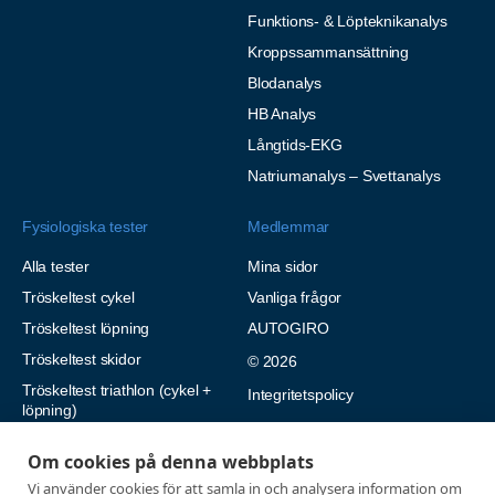
Funktions- & Löpteknikanalys
Kroppssammansättning
Blodanalys
HB Analys
Långtids-EKG
Natriumanalys – Svettanalys
Fysiologiska tester
Medlemmar
Alla tester
Mina sidor
Tröskeltest cykel
Vanliga frågor
Tröskeltest löpning
AUTOGIRO
Tröskeltest skidor
© 2026
Tröskeltest triathlon (cykel +
Integritetspolicy
löpning)
Tröskeltest + VO2max
Om cookies på denna webbplats
Tröskeltest Duo
Vi använder cookies för att samla in och analysera information om