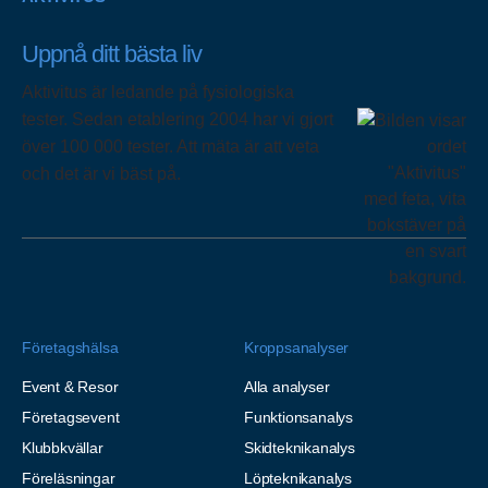
Uppnå ditt bästa liv
Aktivitus är ledande på fysiologiska
tester. Sedan etablering 2004 har vi gjort
över 100 000 tester. Att mäta är att veta
och det är vi bäst på.
Företagshälsa
Kroppsanalyser
Event & Resor
Alla analyser
Företagsevent
Funktionsanalys
Klubbkvällar
Skidteknikanalys
Föreläsningar
Löpteknikanalys