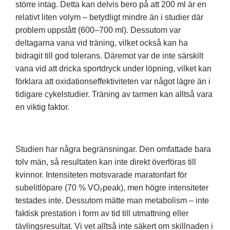
större intag. Detta kan delvis bero på att 200 ml är en
relativt liten volym – betydligt mindre än i studier där
problem uppstått (600–700 ml). Dessutom var
deltagarna vana vid träning, vilket också kan ha
bidragit till god tolerans. Däremot var de inte särskilt
vana vid att dricka sportdryck under löpning, vilket kan
förklara att oxidationseffektiviteten var något lägre än i
tidigare cykelstudier. Träning av tarmen kan alltså vara
en viktig faktor.
Studien har några begränsningar. Den omfattade bara
tolv män, så resultaten kan inte direkt överföras till
kvinnor. Intensiteten motsvarade maratonfart för
subelitlöpare (70 % VO₂peak), men högre intensiteter
testades inte. Dessutom mätte man metabolism – inte
faktisk prestation i form av tid till utmattning eller
tävlingsresultat. Vi vet alltså inte säkert om skillnaden i