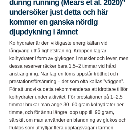
during running (Mears et al. 2020)”
undersöker just detta och här
kommer en ganska nördig
djupdykning i ämnet
Kolhydrater är den viktigaste energikällan vid
långvarig uthållighetsträning. Kroppen lagrar
kolhydrater i form av glykogen i muskler och lever, men
dessa reserver räcker bara 1,5–2 timmar vid hård
ansträngning. När lagren töms uppstår trötthet och
prestationsförsämring – det som ofta kallas ”väggen”.
För att undvika detta rekommenderas att idrottare tillför
kolhydrater under aktivitet. För prestationer på 1–2,5
timmar brukar man ange 30–60 gram kolhydrater per
timme, och för ännu längre lopp upp till 90 gram,
särskilt om man använder en blandning av glukos och
fruktos som utnyttjar flera upptagsvägar i tarmen.