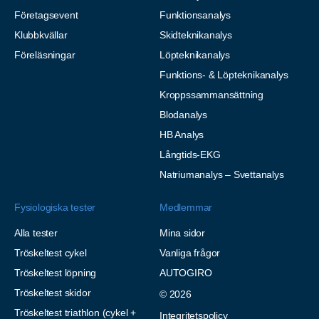
Företagsevent
Funktionsanalys
Klubbkvällar
Skidteknikanalys
Föreläsningar
Löpteknikanalys
Funktions- & Löpteknikanalys
Kroppssammansättning
Blodanalys
HB Analys
Långtids-EKG
Natriumanalys – Svettanalys
Fysiologiska tester
Medlemmar
Alla tester
Mina sidor
Tröskeltest cykel
Vanliga frågor
Tröskeltest löpning
AUTOGIRO
Tröskeltest skidor
© 2026
Tröskeltest triathlon (cykel +
Integritetspolicy