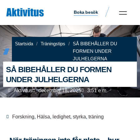
Boka besök
Startsida
/
Träningstips
/
SÅ BIBEHÅLLER DU
FORMEN UNDER
JULHELGERNA
SÅ BIBEHÅLLER DU FORMEN
UNDER JULHELGERNA
Aktivitus
december 18, 2025
3:51 e m
Forskning
,
Hälsa
,
ledighet
,
styrka
,
träning