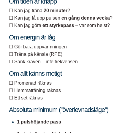
Om tiden är knapp
☐ Kan jag träna
20 minuter
?
☐ Kan jag få upp pulsen
en gång denna vecka
?
☐ Kan jag göra
ett styrkepass
– var som helst?
Om energin är låg
☐ Gör bara uppvärmningen
☐ Träna på känsla (RPE)
☐ Sänk kraven – inte frekvensen
Om allt känns motigt
☐ Promenad räknas
☐ Hemmaträning räknas
☐ Ett set räknas
Absoluta minimum (”överlevnadsläge”)
1 pulshöjande pass